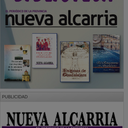
SECCIONES
Local
Provincia
Sociedad y Cultura
Región
Deportes
Economía
Opinión
NUEVA ALCARRIA
Quiénes somos