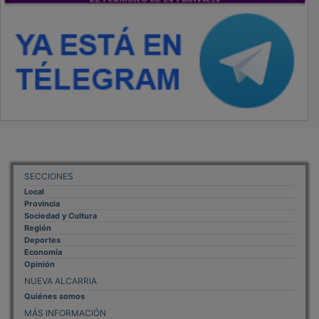
MÁS INFORMACIÓN
Aviso Legal
Política de Privacidad
Politica de Cookies
Mas informacion sobre las cookies
BASES CONCURSO FOTOGRAFÍA LAVANDA
OTROS ENLACES
Sistemas Integrales Cualificados
Entrada Bloggers
Aviso Legal
Configuración de Cookies
Empleo Trabajando.es
Tiempo: 0.1334 seg., Memoria Usada: 0.94 MB
Diseño web
Inweb
© 2015 - 2026
Volver arriba