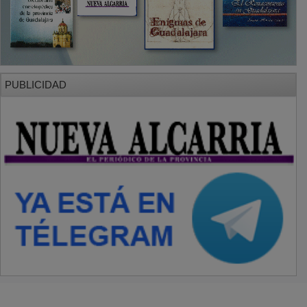
SECCIONES
Local
Provincia
Sociedad y Cultura
Región
Deportes
Economía
Opinión
NUEVA ALCARRIA
Quiénes somos
MÁS INFORMACIÓN
Aviso Legal
Política de Privacidad
Politica de Cookies
Mas informacion sobre las cookies
BASES CONCURSO FOTOGRAFÍA LAVANDA
OTROS ENLACES
Sistemas Integrales Cualificados
Entrada Bloggers
Aviso Legal
Configuración de Cookies
Empleo Trabajando.es