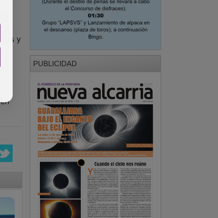
ier
ios
uros y
PUBLICIDAD
la
den