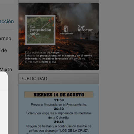
acción
orneo.
s de
 Mixto
:00
PUBLICIDAD
0