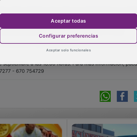
tes, habrá obsequio para todos los participantes en cualqu
miseta deportiva y protector de pala. Además, habrá prem
Aceptar todas
la pareja campeona obtendrá pala Egalite valorada en 150 e
se llevará pala Egalite valorada en 75 euros y trofeo.
Configurar preferencias
Consolación. Así, la pareja Campeona se llevará trofeo y 
Aceptar solo funcionales
de septiembre a las 18.00 horas. Para más información, pue
577277 - 670 754729