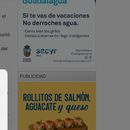
 el
eunió
 del
ue
PUBLICIDAD
unfo
,
lpeo.