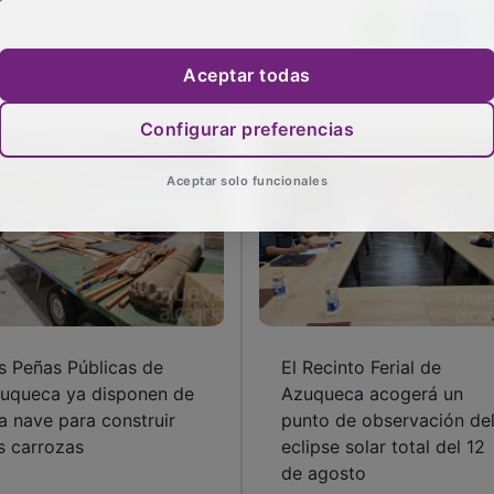
Aceptar todas
Configurar preferencias
Aceptar solo funcionales
s Peñas Públicas de
El Recinto Ferial de
uqueca ya disponen de
Azuqueca acogerá un
a nave para construir
punto de observación de
s carrozas
eclipse solar total del 12
de agosto