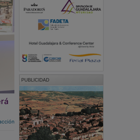
PUBLICIDAD
erá
acción