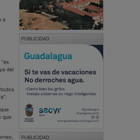
a a
PUBLICIDAD
 “es
ya del
 todos
a”.
 que
o que
orneo,
PUBLICIDAD