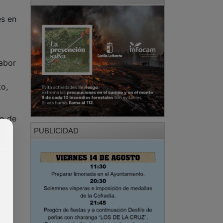
es en
labor
to,
to de
a
PUBLICIDAD
De
a