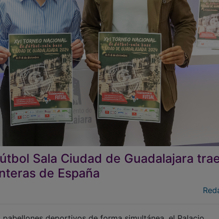
útbol Sala Ciudad de Guadalajara tra
anteras de España
Red
s pabellones deportivos de forma simultánea, el Palacio