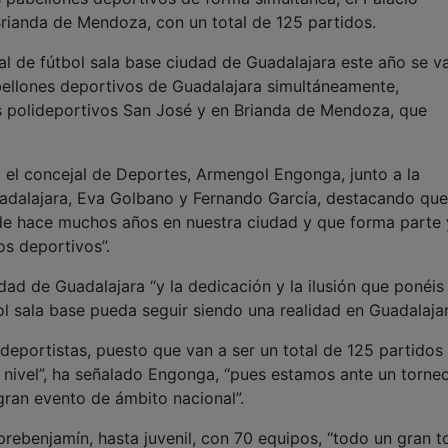
Brianda de Mendoza, con un total de 125 partidos.
l de fútbol sala base ciudad de Guadalajara este año se v
abellones deportivos de Guadalajara simultáneamente,
os polideportivos San José y en Brianda de Mendoza, que
 el concejal de Deportes, Armengol Engonga, junto a la
uadalajara, Eva Golbano y Fernando García, destacando que
e hace muchos años en nuestra ciudad y que forma parte 
s deportivos”.
ad de Guadalajara “y la dedicación y la ilusión que ponéis
l sala base pueda seguir siendo una realidad en Guadalajar
deportistas, puesto que van a ser un total de 125 partidos
 nivel”, ha señalado Engonga, “pues estamos ante un torne
gran evento de ámbito nacional”.
rebenjamín, hasta juvenil, con 70 equipos, “todo un gran t