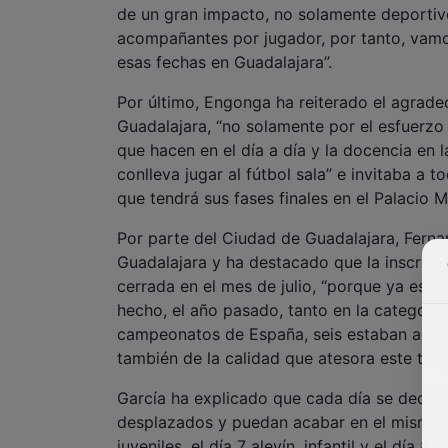
de un gran impacto, no solamente deportivo
acompañantes por jugador, por tanto, vam
esas fechas en Guadalajara”.
Por último, Engonga ha reiterado el agrad
Guadalajara, “no solamente por el esfuerzo
que hacen en el día a día y la docencia en
conlleva jugar al fútbol sala” e invitaba a t
que tendrá sus fases finales en el Palacio M
Por parte del Ciudad de Guadalajara, Fern
Guadalajara y ha destacado que la inscripc
cerrada en el mes de julio, “porque ya está
hecho, el año pasado, tanto en la categoría 
campeonatos de España, seis estaban aquí 
también de la calidad que atesora este torn
García ha explicado que cada día se dedica
desplazados y puedan acabar en el mismo d
juveniles, el día 7 alevín, infantil y el día 8