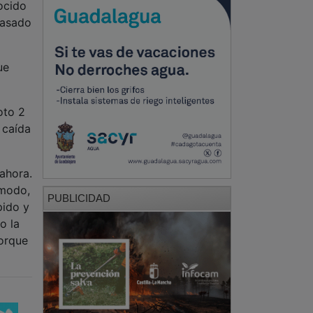
nocido
pasado
ue
oto 2
 caída
ahora.
ómodo,
PUBLICIDAD
pido y
o la
orque