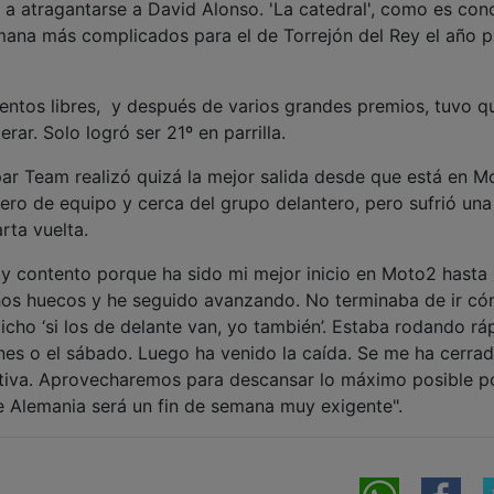
ió a atragantarse a David Alonso. 'La catedral', como es co
emana más complicados para el de Torrejón del Rey el año 
entos libres, y después de varios grandes premios, tuvo q
rar. Solo logró ser 21º en parrilla.
par Team realizó quizá la mejor salida desde que está en M
ero de equipo y cerca del grupo delantero, pero sufrió una
arta vuelta.
oy contento porque ha sido mi mejor inicio en Moto2 hasta 
hos huecos y he seguido avanzando. No terminaba de ir c
cho ‘si los de delante van, yo también’. Estaba rodando rá
es o el sábado. Luego ha venido la caída. Se me ha cerrad
itiva. Aprovecharemos para descansar lo máximo posible p
de Alemania será un fin de semana muy exigente".