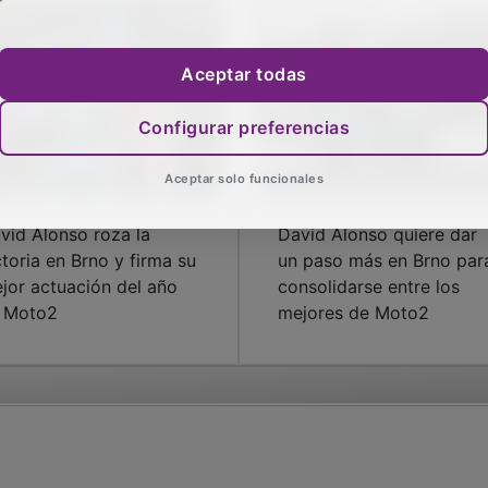
Aceptar todas
Configurar preferencias
Aceptar solo funcionales
vid Alonso roza la
David Alonso quiere dar
ctoria en Brno y firma su
un paso más en Brno par
jor actuación del año
consolidarse entre los
 Moto2
mejores de Moto2