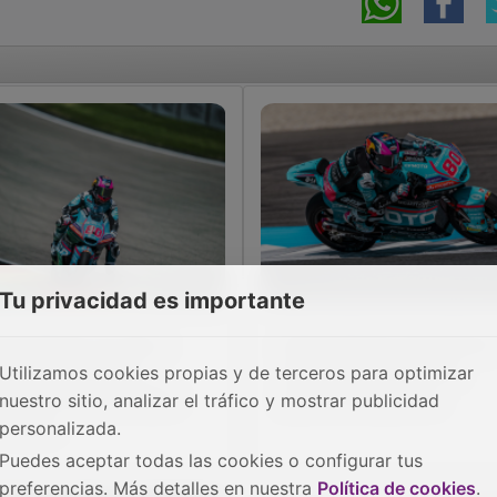
Tu privacidad es importante
vid Alonso se cae y
David Alonso buscará en
erde la opción de
Sachsenring el tercer
Utilizamos cookies propias y de terceros para optimizar
cortar puntos a Manu
podio consecutivo
nuestro sitio, analizar el tráfico y mostrar publicidad
nzález
personalizada.
Puedes aceptar todas las cookies o configurar tus
preferencias. Más detalles en nuestra
Política de cookies
.