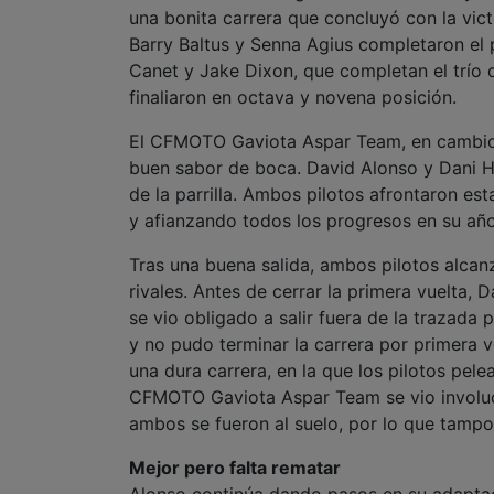
una bonita carrera que concluyó con la vict
Barry Baltus y Senna Agius completaron el 
Canet y Jake Dixon, que completan el trío d
finaliaron en octava y novena posición.
El CFMOTO Gaviota Aspar Team, en cambio, n
buen sabor de boca. David Alonso y Dani Ho
de la parrilla. Ambos pilotos afrontaron e
y afianzando todos los progresos en su año
Tras una buena salida, ambos pilotos alcanz
rivales. Antes de cerrar la primera vuelta
se vio obligado a salir fuera de la trazada 
y no pudo terminar la carrera por primera 
una dura carrera, en la que los pilotos pele
CFMOTO Gaviota Aspar Team se vio involucr
ambos se fueron al suelo, por lo que tampo
Mejor pero falta rematar
Alonso continúa dando pasos en su adaptac