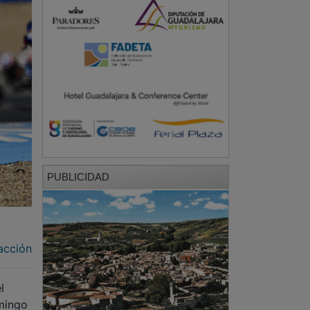
PUBLICIDAD
acción
l
omingo