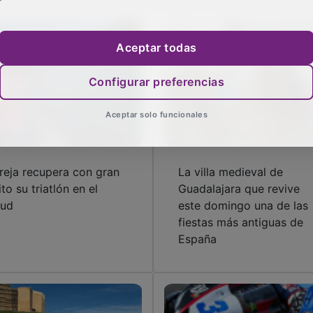
Aceptar todas
Configurar preferencias
Aceptar solo funcionales
reja recupera con gran
La villa medieval de
ito su triatlón en el
Guadalajara que revive
ud
este domingo una de las
fiestas más antiguas de
España