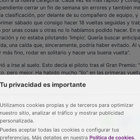
 pendiente cerrar un fin de semana sin errores y también me
 la clasificación, por delante de su compañero de equipo, y
 primer sábado que consigo hacer 18 vueltas seguidas y tra
a por unas cosas u otras no lo habíamos podido hacer. En e
ración y no estaba pilotando ‘limpio’. Quería buscar antici
aída, una caída que, sinceramente, podría haber evitado. Al 
 más fino, rodar en solitario y hacer una buena vuelta”.
ó a irse al suelo. Esto decía el piloto tras el Gran Premio: 
to, pero mejor. Ha habido mucho “lío” en las primeras vuelt
ndo cuando podía. He intentado defenderme porque el rest
Tu privacidad es importante
o serlo también para remontar y de repente se me ha ido la
yo también y nos hemos caído los dos”.
Utilizamos cookies propias y de terceros para optimizar
nuestro sitio, analizar el tráfico y mostrar publicidad
personalizada.
Puedes aceptar todas las cookies o configurar tus
preferencias. Más detalles en nuestra
Política de cookies
.