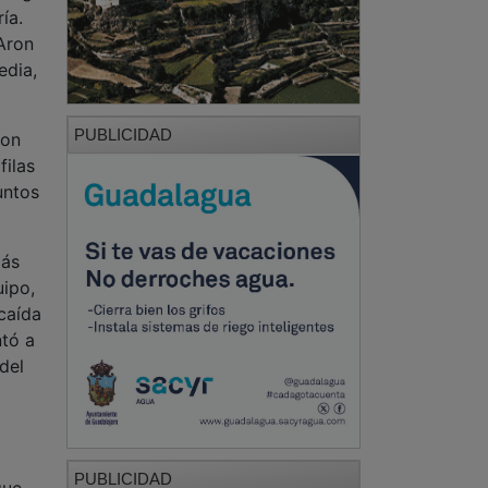
ía.
 Aron
edia,
PUBLICIDAD
con
filas
untos
más
uipo,
 caída
ntó a
del
PUBLICIDAD
gue