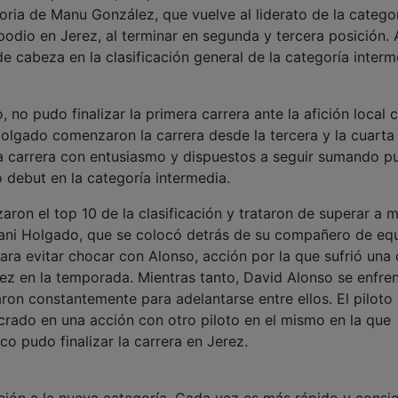
oria de Manu González, que vuelve al liderato de la categor
podio en Jerez, al terminar en segunda y tercera posición.
e cabeza en la clasificación general de la categoría interm
o pudo finalizar la primera carrera ante la afición local 
lgado comenzaron la carrera desde la tercera y la cuarta 
sta carrera con entusiasmo y dispuestos a seguir sumando p
 debut en la categoría intermedia.
aron el top 10 de la clasificación y trataron de superar a 
, Dani Holgado, que se colocó detrás de su compañero de eq
para evitar chocar con Alonso, acción por la que sufrió una
vez en la temporada. Mientras tanto, David Alonso se enfre
aron constantemente para adelantarse entre ellos. El piloto 
ado en una acción con otro piloto en el mismo en la que
co pudo finalizar la carrera en Jerez.
ión a la nueva categoría. Cada vez es más rápido y consi