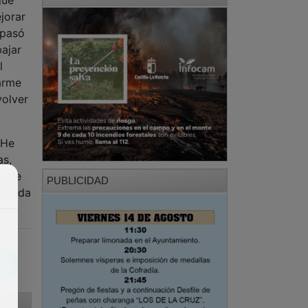
jorar
 pasó
bajar
l
parme
volver
“He
as,
o de
PUBLICIDAD
 rueda