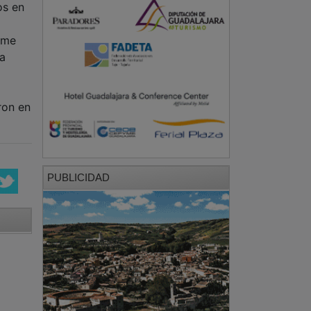
os en
mme
ía
ron en
PUBLICIDAD