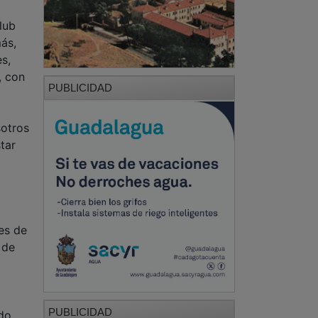
lub
ás,
s,
, con
PUBLICIDAD
sotros
tar
es de
 de
PUBLICIDAD
ado