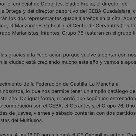
r el concejal de Deportes, Eladio Freijo, el director de
is Ortega y del director deportivo del CEBA Guadalajara, c
erán los dos representantes guadalajareños en la cita. Adem
no, el Manzanares Opticalia, el Cenforde Cervantes (los tre
rado Marianistas, Infantes, Grupo 76 (estarán en el grupo II
 las gracias a la Federación porque vuelve a contar con no
en la ciudad está creciendo mucho este año y vamos a apos
decimiento de la Federación de Castilla-La Mancha al
n nosotros, lo que nos permite tener un amplio catálogo de
ste año. De igual forma, recordó que según los entrenador
 la competición son el CEBA, el Cerantes y el Grupo 76. Uno
nadas de jueves, viernes y sábado contarán con dos partidos
stas del Multiusos.
ueves. A las 18.00 horas jugará el CB Cabanillas ante el Pr