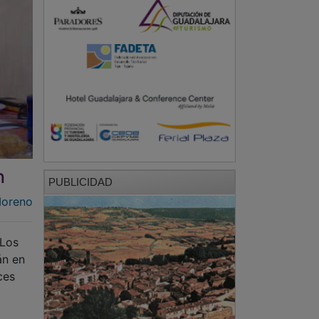
n
PUBLICIDAD
Moreno
 Los
án en
ces