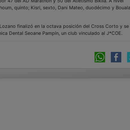
or 47 del AD Marathon y 50 del Atletismo Bikila. A nivel
rhoum, quinto; Kisri, sexto, Dani Mateo, duodécimo y Boual
Lozano finalizó en la octava posición del Cross Corto y se
ínica Dental Seoane Pampín, un club vinculado al J*COE.