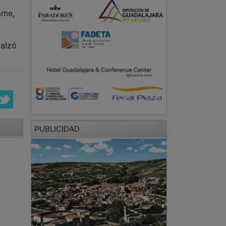
ame,
 alzó
PUBLICIDAD