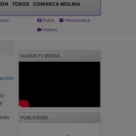
IÓN
TOROS
COMARCA MOLINA
tismo
Fotos
Hemeroteca
Vídeos
GUADA TV MEDIA
acción
tó
y
 más
PUBLICIDAD