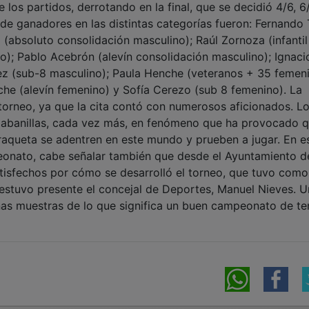
los partidos, derrotando en la final, que se decidió 4/6, 6/
 de ganadores en las distintas categorías fueron: Fernando 
(absoluto consolidación masculino); Raúl Zornoza (infantil
o); Pablo Acebrón (alevín consolidación masculino); Ignaci
ez (sub-8 masculino); Paula Henche (veteranos + 35 femeni
che (alevín femenino) y Sofía Cerezo (sub 8 femenino). La
 torneo, ya que la cita contó con numerosos aficionados. L
n Cabanillas, cada vez más, en fenómeno que ha provocado 
raqueta se adentren en este mundo y prueben a jugar. En e
peonato, cabe señalar también que desde el Ayuntamiento d
isfechos por cómo se desarrolló el torneo, que tuvo como
e estuvo presente el concejal de Deportes, Manuel Nieves. 
enas muestras de lo que significa un buen campeonato de te