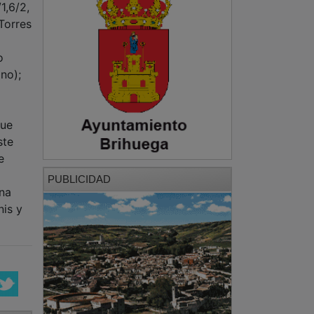
1,6/2,
Torres
o
no);
o
que
ste
e
PUBLICIDAD
Una
nis y