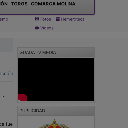
IÓN
TOROS
COMARCA MOLINA
tismo
Fotos
Hemeroteca
Vídeos
GUADA TV MEDIA
acción
ue
PUBLICIDAD
da fue