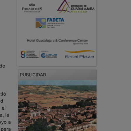
 de
PUBLICIDAD
tió
ad
 el
a, le
oyo a
 para