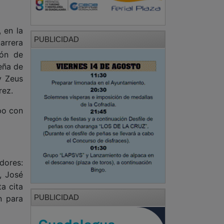
 en la
PUBLICIDAD
arrera
tón de
reña de
y Zeus
rez.
ipo con
adores:
, José
a cita
PUBLICIDAD
n para