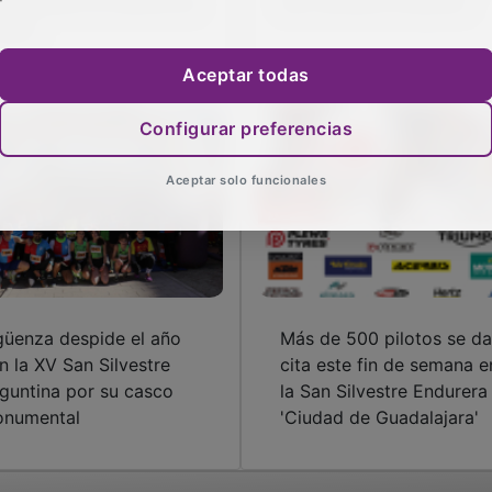
n Silvestre en Molina de
San Silvestre Endurera
agón
Aceptar todas
Configurar preferencias
Aceptar solo funcionales
güenza despide el año
Más de 500 pilotos se d
n la XV San Silvestre
cita este fin de semana e
guntina por su casco
la San Silvestre Endurera
numental
'Ciudad de Guadalajara'