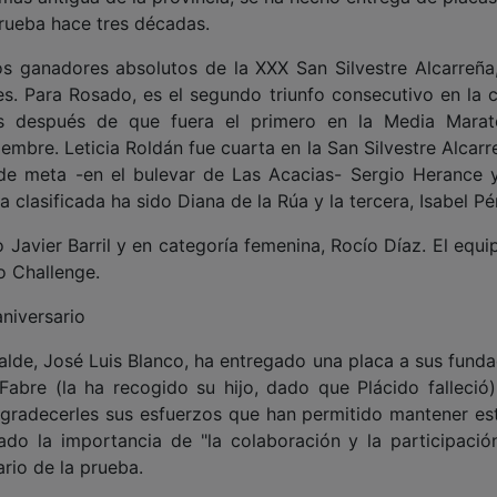
rueba hace tres décadas.
os ganadores absolutos de la XXX San Silvestre Alcarreña,
. Para Rosado, es el segundo triunfo consecutivo en la c
s después de que fuera el primero en la Media Mara
embre. Leticia Roldán fue cuarta en la San Silvestre Alcar
 de meta -en el bulevar de Las Acacias- Sergio Herance 
 clasificada ha sido Diana de la Rúa y la tercera, Isabel Pé
o Javier Barril y en categoría femenina, Rocío Díaz. El equ
o Challenge.
niversario
lcalde, José Luis Blanco, ha entregado una placa a sus fund
abre (la ha recogido su hijo, dado que Plácido falleció)
gradecerles sus esfuerzos que han permitido mantener est
ado la importancia de "la colaboración y la participació
ario de la prueba.