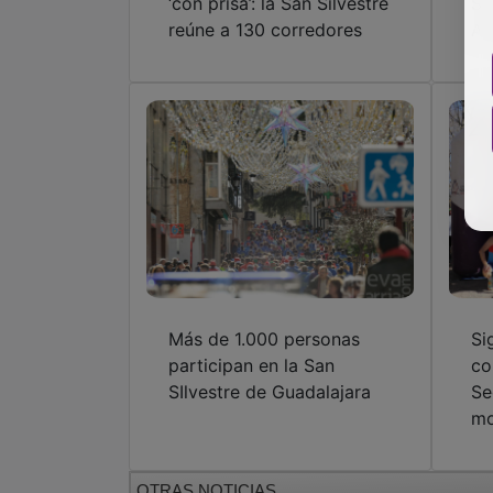
‘con prisa’: la San Silvestre
Sa
reúne a 130 corredores
Ar
Más de 1.000 personas
Si
participan en la San
co
SIlvestre de Guadalajara
Se
mo
OTRAS NOTICIAS