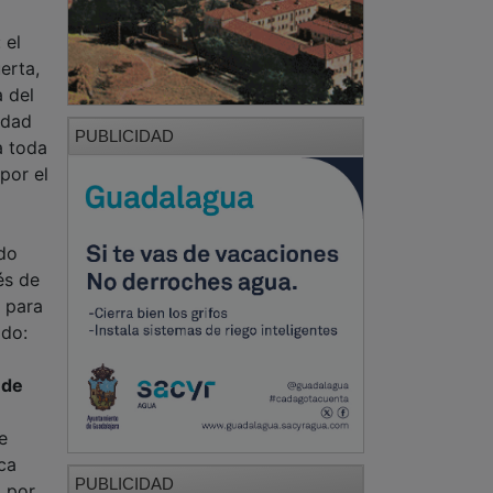
 el
erta,
 del
idad
PUBLICIDAD
a toda
por el
ado
és de
 para
ado:
nde
e
ca
PUBLICIDAD
a por