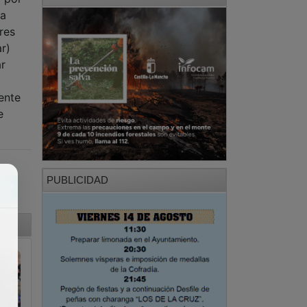
 a
res
r)
r
ente
e
PUBLICIDAD