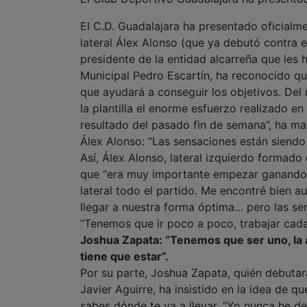
El C.D. Guadalajara ha presentado oficialm
lateral Álex Alonso (que ya debutó contra e
presidente de la entidad alcarreña que le
Municipal Pedro Escartín, ha reconocido que
que ayudará a conseguir los objetivos. De
la plantilla el enorme esfuerzo realizado en 
resultado del pasado fin de semana”, ha ma
Álex Alonso: “Las sensaciones están siendo
Así, Álex Alonso, lateral izquierdo formado
que “era muy importante empezar ganando e
lateral todo el partido. Me encontré bien 
llegar a nuestra forma óptima… pero las s
“Tenemos que ir poco a poco, trabajar cada
Joshua Zapata: “Tenemos que ser uno, la a
tiene que estar”.
Por su parte, Joshua Zapata, quién debutar
Javier Aguirre, ha insistido en la idea de 
sabes dónde te va a llevar. “Yo nunca he d