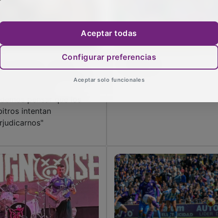
Aceptar todas
Configurar preferencias
lifo Mendes: “Hemos
Salifazo
nido muchas decisiones
Aceptar solo funcionales
 contra, pero no
demos pensar que los
bitros intentan
rjudicarnos"