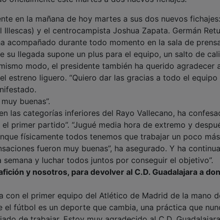
ente en la mañana de hoy martes a sus dos nuevos fichajes:
l Illescas) y el centrocampista Joshua Zapata. Germán Retu
s ha acompañado durante todo momento en la sala de prensa
 su llegada supone un plus para el equipo, un salto de cal
l mismo modo, el presidente también ha querido agradecer 
el estreno liguero. “Quiero dar las gracias a todo el equipo 
nifestado.
 muy buenas”.
 en las categorías inferiores del Rayo Vallecano, ha confes
l primer partido”. “Jugué media hora de extremo y despu
aunque físicamente todos tenemos que trabajar un poco más
ensaciones fueron muy buenas”, ha asegurado. Y ha continu
 semana y luchar todos juntos por conseguir el objetivo”.
fición y nosotros, para devolver al C.D. Guadalajara a do
a con el primer equipo del Atlético de Madrid de la mano d
que el fútbol es un deporte que cambia, una práctica que nun
ejado de trabajar. Estoy muy agradecido al C.D. Guadalajar