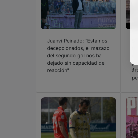
Juanvi Peinado: "Estamos
Sa
decepcionados, el mazazo
te
del segundo gol nos ha
en
dejado sin capacidad de
po
reacción"
ár
pe