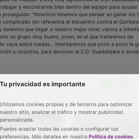
rabajar y encontrarme bien dentro del equipo para ayudar
ha proseguido: “Nosotros tenemos que pensar en ganar los t
 complicado (en referencia al encuentro contra el Quintana
enemos que llegar a nuestro mejor nivel; vamos a intenta
echo un grupo muy bueno, joven, en el que trataremos de
odo vaya sobre ruedas… intentaremos que poco a poco la g
ición y nosotros, para devolver al C.D. Guadalajara a dond
Tu privacidad es importante
Utilizamos cookies propias y de terceros para optimizar
nuestro sitio, analizar el tráfico y mostrar publicidad
personalizada.
Puedes aceptar todas las cookies o configurar tus
preferencias. Más detalles en nuestra
Política de cookies
.