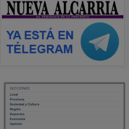
SECCIONES
Local
Provincia
Sociedad y Cultura
Región
Deportes
Economía
Opinión