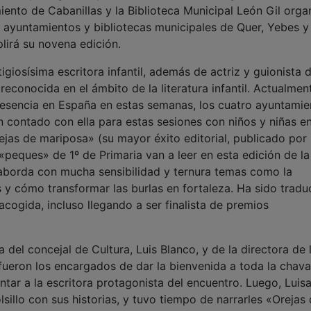
ento de Cabanillas y la Biblioteca Municipal León Gil orga
 ayuntamientos y bibliotecas municipales de Quer, Yebes y
lirá su novena edición.
giosísima escritora infantil, además de actriz y guionista 
reconocida en el ámbito de la literatura infantil. Actualmen
esencia en España en estas semanas, los cuatro ayuntamie
n contado con ella para estas sesiones con niños y niñas en
rejas de mariposa» (su mayor éxito editorial, publicado por
peques» de 1º de Primaria van a leer en esta edición de la
 aborda con mucha sensibilidad y ternura temas como la
s y cómo transformar las burlas en fortaleza. Ha sido tradu
cogida, incluso llegando a ser finalista de premios
 del concejal de Cultura, Luis Blanco, y de la directora de 
s fueron los encargados de dar la bienvenida a toda la chav
ntar a la escritora protagonista del encuentro. Luego, Luis
olsillo con sus historias, y tuvo tiempo de narrarles «Orejas