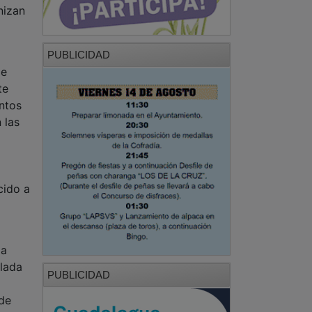
nizan
PUBLICIDAD
de
te
ntos
 las
cido a
la
alada
PUBLICIDAD
a
 de