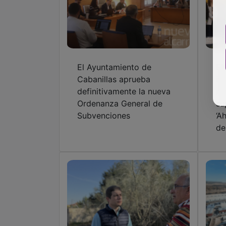
El Ayuntamiento de
El
Cabanillas aprueba
in
definitivamente la nueva
ma
Ordenanza General de
su
Subvenciones
‘A
de