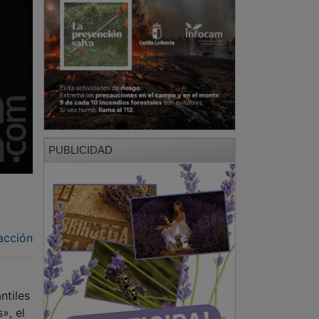
PUBLICIDAD
acción
ntiles
», el