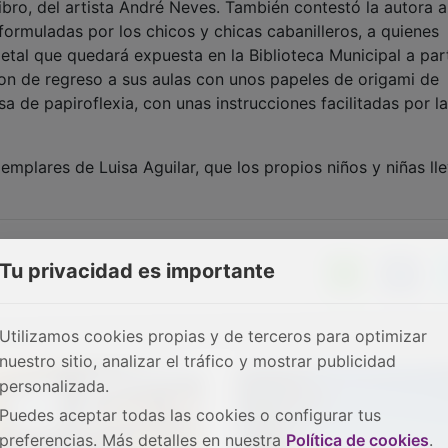
ibro, del artista André Neves. También contestó la autora a
formuladas por los chicos y chicas cabanilleros, a quienes
al que quedará expuesta en la Biblioteca Municipal a part
on de regreso a sus aulas con unos papeles de origami de
a de papiroflexia, con unas instrucciones facilitadas por la
jemplares de Luisa Aguilar, que los propios niños y niñas ll
Tu privacidad es importante
Utilizamos cookies propias y de terceros para optimizar
nuestro sitio, analizar el tráfico y mostrar publicidad
personalizada.
Puedes aceptar todas las cookies o configurar tus
preferencias. Más detalles en nuestra
Política de cookies
.