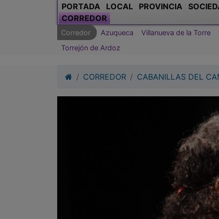
PORTADA
LOCAL
PROVINCIA
SOCIED
CORREDOR
Corredor
Azuqueca
Villanueva de la Torre
Torrejón de Ardoz
CORREDOR
CABANILLAS DEL C