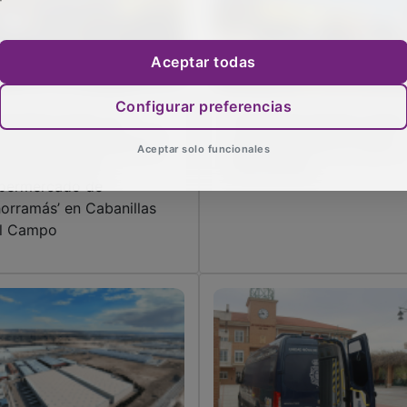
Aceptar todas
Configurar preferencias
 alcalde acude a la
Cabanillas tendrá a partir
auguración y puesta en
de este jueves un nuevo
Aceptar solo funcionales
rcha del nuevo
‘Ahorramás’
permercado de
horramás’ en Cabanillas
l Campo