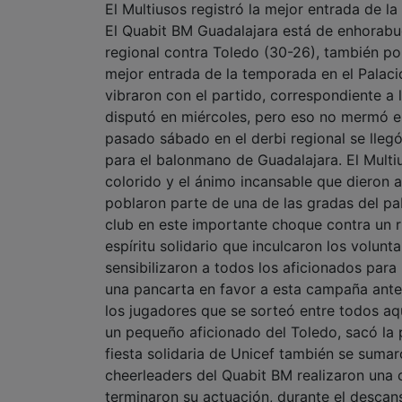
El Multiusos registró la mejor entrada de l
El Quabit BM Guadalajara está de enhorabue
regional contra Toledo (30-26), también po
mejor entrada de la temporada en el Palac
vibraron con el partido, correspondiente a
disputó en miércoles, pero eso no mermó el 
pasado sábado en el derbi regional se llegó
para el balonmano de Guadalajara. El Mult
colorido y el ánimo incansable que dieron 
poblaron parte de una de las gradas del pab
club en este importante choque contra un r
espíritu solidario que inculcaron los volun
sensibilizaron a todos los aficionados para l
una pancarta en favor a esta campaña ante
los jugadores que se sorteó entre todos aq
un pequeño aficionado del Toledo, sacó la 
fiesta solidaria de Unicef también se sumar
cheerleaders del Quabit BM realizaron una c
terminaron su actuación, durante el descans