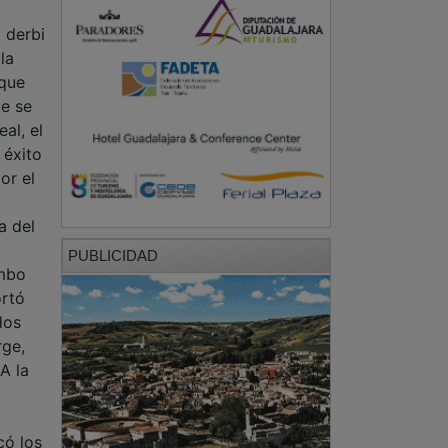
 derbi
la
 que
ue se
al, el
 éxito
or el
a del
PUBLICIDAD
mbo
ortó
dos
rge,
A la
có los