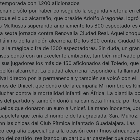
a temporada con 1.200 aficionados
na no sólo por haber conseguido la segunda victoria en el
rque el club alcarreño, que preside Adolfo Aragonés, logró 
io Multiusos superando ampliamente los 800 espectadores
 la sexta jornada contra Renovalia Ciudad Real. Aquel choq
ánimo de la afición alcarreña. De los 800 contra Ciudad Re
 a la mágica cifra de 1200 espectadores. Sin duda, un gran
iusos contó con un excelente ambiente, también motivado p
a sus jugadores los más de 150 aficionados del Toledo, que
ellón alcarreño. La ciudad alcarreña respondió a la llamad
ival directo por la permanencia y también se volcó con el
tarios de Unicef, que dentro de la campaña Mi nombre es Ki
uchar contra la mortalidad infantil en África. La plantilla p
s del partido y también donó una camiseta firmada por to
uellos que donaron un euro a Unicef. La mano inocente, Jo
papeleta que tenía el nombre de la agraciada, Sara Muñoz. 
on las chicas del Club Rítmica Infantado Guadalajara. Las
oreografía especial para la ocasión con ritmos africanos y
o del partido, realizando un particular casteller que provo