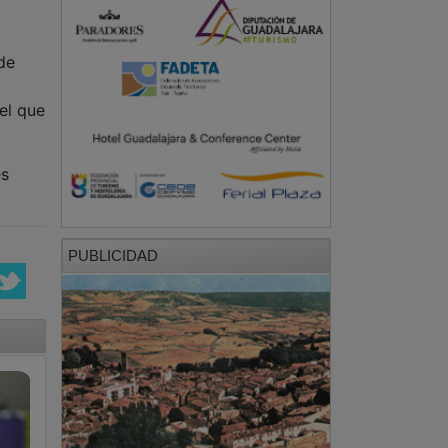
de
el que
es
PUBLICIDAD