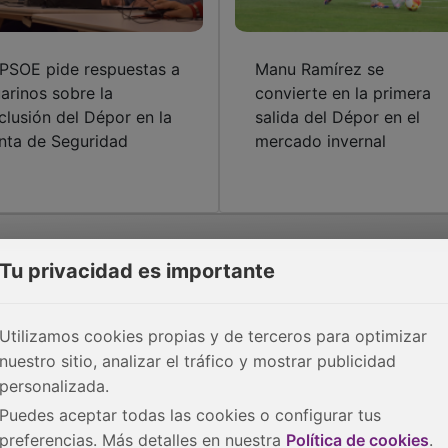
 PSOE pide respuestas a
Manu Ramírez se
arinos sobre la
convierte en la primera
clusión del Dépor en la
salida del Dépor en el
nta de Seguridad
mercado invernal
Tu privacidad es importante
Utilizamos cookies propias y de terceros para optimizar
nuestro sitio, analizar el tráfico y mostrar publicidad
personalizada.
Puedes aceptar todas las cookies o configurar tus
preferencias. Más detalles en nuestra
Política de cookies
.