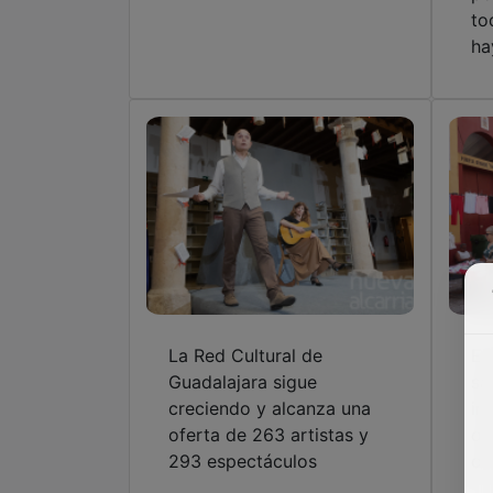
to
ha
La Red Cultural de
El
Guadalajara sigue
sá
creciendo y alcanza una
in
oferta de 263 artistas y
de
293 espectáculos
de