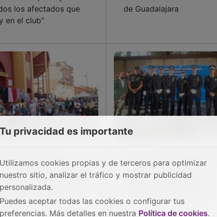
dos los afectados que
de Guadalajara
y en el club"
Tu privacidad es importante
 Mercadillo de los
Seis agentes de la Policía
Utilizamos cookies propias y de terceros para optimizar
bados se traslada a las
Local de Azuqueca
nuestro sitio, analizar el tráfico y mostrar publicidad
mediaciones de la Plaza
reciben la medalla de
personalizada.
 Toros los días 9 y 16
plata a la permanencia
Puedes aceptar todas las cookies o configurar tus
 mayo
preferencias. Más detalles en nuestra
Política de cookies
.