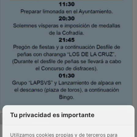
Tu privacidad es importante
PUBLICIDAD
Utilizamos cookies propias y de terceros para