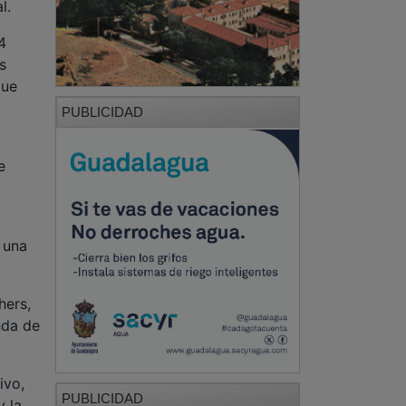
l.
4
s
que
PUBLICIDAD
e
 una
hers,
nda de
ivo,
PUBLICIDAD
y la