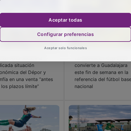
Aceptar todas
Configurar preferencias
Aceptar solo funcionales
rlos Ávila admite la
La Salesianos Cup 2026
licada situación
convierte a Guadalajara
onómica del Dépor y
este fin de semana en la
nfía en una venta “antes
referencia del fútbol bas
 los plazos límite”
nacional