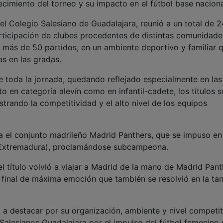
cimiento del torneo y su impacto en el fútbol base naciona
del Colegio Salesiano de Guadalajara, reunió a un total de 2
rticipación de clubes procedentes de distintas comunidade
n más de 50 partidos, en un ambiente deportivo y familiar 
s en las gradas.
e toda la jornada, quedando reflejado especialmente en las
to en categoría alevín como en infantil-cadete, los títulos s
trando la competitividad y el alto nivel de los equipos
a el conjunto madrileño Madrid Panthers, que se impuso en
 (Extremadura), proclamándose subcampeona.
 el título volvió a viajar a Madrid de la mano de Madrid Pant
final de máxima emoción que también se resolvió en la ta
ió a destacar por su organización, ambiente y nivel competit
Salesianos Guadalajara por el impulso del fútbol femenino 