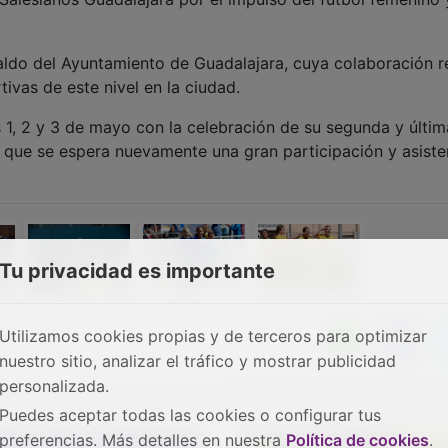
paldo del Ayuntamiento de Guadalajara, cuya colaboración r
tivas de este nivel en la ciudad.
 1, 2 y 3 de mayo con la celebración de su segunda y últim
a que se espera nuevamente una gran participación y asiste
Tu privacidad es importante
Utilizamos cookies propias y de terceros para optimizar
nuestro sitio, analizar el tráfico y mostrar publicidad
personalizada.
Puedes aceptar todas las cookies o configurar tus
preferencias. Más detalles en nuestra
Política de cookies
.