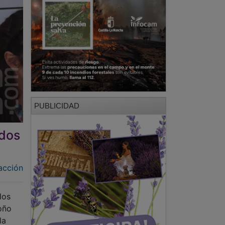
PUBLICIDAD
 dos
acción
los
toño
la