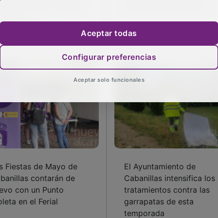
ceso al Centro Fitness
públicos de Cabanillas
nicipal
Aceptar todas
Configurar preferencias
Aceptar solo funcionales
s Fiestas de Mayo de
El Ayuntamiento de
banillas contarán de
Cabanillas intensifica los
evo con un Punto
tratamientos contra las
oleta en el Ferial
garrapatas de esta
temporada