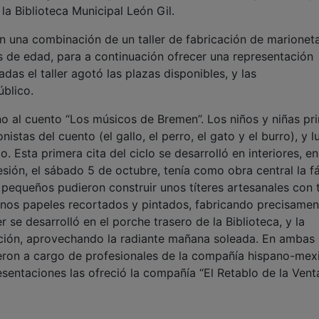
a Biblioteca Municipal León Gil.
en una combinación de un taller de fabricación de marioneta
os de edad, para a continuación ofrecer una representación
adas el taller agotó las plazas disponibles, y las
úblico.
no al cuento “Los músicos de Bremen”. Los niños y niñas pr
istas del cuento (el gallo, el perro, el gato y el burro), y 
o. Esta primera cita del ciclo se desarrolló en interiores, en
esión, el sábado 5 de octubre, tenía como obra central la f
los pequeños pudieron construir unos títeres artesanales con
 unos papeles recortados y pintados, fabricando precisamen
r se desarrolló en el porche trasero de la Biblioteca, y la
alación, aprovechando la radiante mañana soleada. En ambas
ieron a cargo de profesionales de la compañía hispano-mex
esentaciones las ofreció la compañía “El Retablo de la Vent