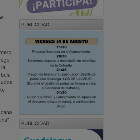
s,
PUBLICIDAD
imero
luego
 la
ábula
 tubos
te
icana
ana”,
PUBLICIDAD