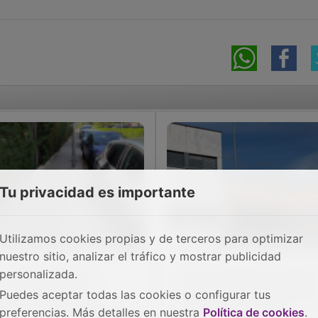
Tu privacidad es importante
Utilizamos cookies propias y de terceros para optimizar
nuestro sitio, analizar el tráfico y mostrar publicidad
personalizada.
 Ayuntamiento de
El Ayuntamiento instalará
banillas culmina la
sistemas de climatizació
Puedes aceptar todas las cookies o configurar tus
novación del acerado de
en los tres colegios
preferencias. Más detalles en nuestra
Política de cookies
.