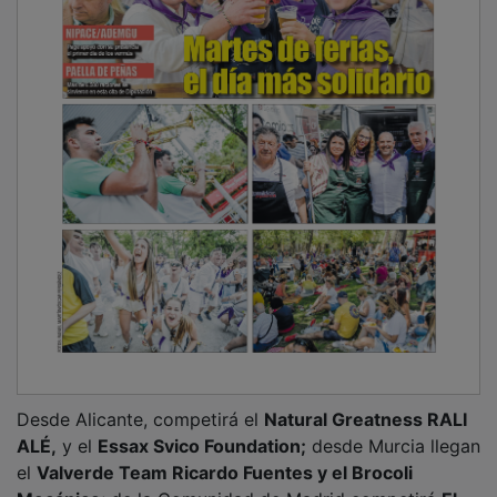
Desde Alicante, competirá el
Natural Greatness RALI
ALÉ,
y el
Essax Svico Foundation;
desde Murcia llegan
el
Valverde Team Ricardo Fuentes y el Brocoli
Mecánico
; de la Comunidad de Madrid competirá
El