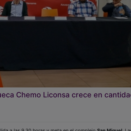
ueca Chemo Liconsa crece en cantida
lida a las 9.30 horas y meta en el complejo
San Miguel
. La