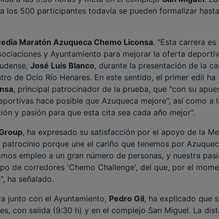
a los 500 participantes todavía se pueden formalizar hasta
Media Maratón Azuqueca Chemo Liconsa
. "Esta carrera es
sociaciones y Ayuntamiento para mejorar la oferta deporti
udense,
José Luis Blanco
, durante la presentación de la ca
tro de Ocio Río Henares. En este sentido, el primer edil ha
nsa
, principal patrocinador de la prueba, que "con su apue
eportivas hace posible que Azuqueca mejore", así como a l
ción y pasión para que esta cita sea cada año mejor".
Group
, ha expresado su satisfacción por el apoyo de la Me
 patrocinio porque une el cariño que tenemos por Azuquec
amos empleo a un gran número de personas, y nuestra pas
upo de corredores 'Chemo Challenge', del que, por el mome
", ha señalado.
era junto con el Ayuntamiento,
Pedro Gil
, ha explicado que 
es, con salida (9:30 h) y en el complejo San Miguel. La dis