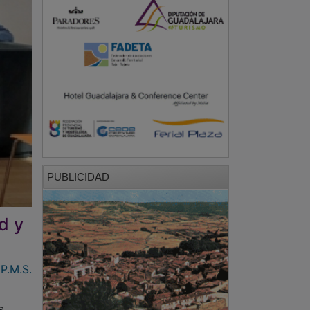
PUBLICIDAD
d y
P.M.S.
s