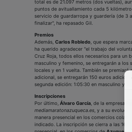
total es de 21.097 metros (dos vueltas), au
puntos de avituallamiento cada 5 kilómetro
servicio de guardarropa y guardería (de 3 a 
finalizar", ha repasado Gil.
Premios
Además,
Carlos Robledo
, que espera marc
ha querido agradecer "el trabajo del volunt
Cruz Roja, todos ellos necesarios para un b
masculino y femenino, se entregarán a los s
locales y en 1 vuelta. También se premiará
adicional, se entregarán 150 euros adicion
segunda edición: 1:05:30 en masculino y 1:1
Inscripciones
Por último,
Álvaro García
, de la empresa
Pr
mediamaratonazuqueca.es
, y a su evolució
manera presencial en los comercios colabor
indicado. La inscripción se cierra a las 16
presencial, en los comercios de
Azuqueca 