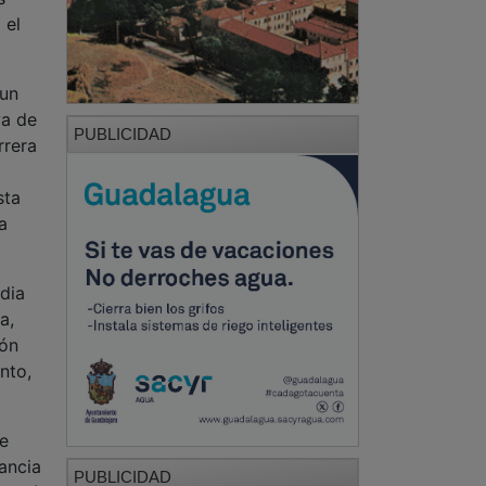
 el
 un
va de
PUBLICIDAD
rrera
sta
a
dia
a,
ión
nto,
se
tancia
PUBLICIDAD