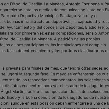
n de Fútbol de Castilla-La Mancha, Antonio Escribano y P
comparecieron ante los medios de comunicación junto con El
el Patronato Deportivo Municipal, Santiago Nuero, y el
Las buenas infraestructuras deportivas, la capacidad y rec
del Ayuntamiento y del concejal de Deportes, Eladio Freijo,
dalajara por primera vez estas competiciones, señaló Anton
útbol de Castilla-La Mancha. A petición de las propias
e los clubes participantes, las instalaciones del complejo
as fases de entrenamiento y los partidos clasificatorios d
la prevista para finales de mes, que tendrá otras sedes a
se jugará la segunda fase. En mayo se enfrentarán los cua
uentros de los respectivos campeonatos, las selecciones 
a distintos encuentros para ver el estado de los jugadores
 Ángel Martín, facilitó la composición de las dos seleccion
ado físico y la buena condición de los jugadores de nuestra
fición, aunque en esta ocasión deban enfrentarse a una de l
 torneos, como la del País Vasco. Desde la organización, 