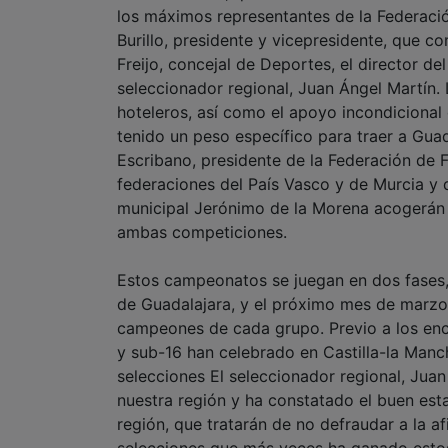
los máximos representantes de la Federació
Burillo, presidente y vicepresidente, que 
Freijo, concejal de Deportes, el director d
seleccionador regional, Juan Ángel Martín. 
hoteleros, así como el apoyo incondicional 
tenido un peso específico para traer a Gua
Escribano, presidente de la Federación de F
federaciones del País Vasco y de Murcia y d
municipal Jerónimo de la Morena acogerán l
ambas competiciones.
Estos campeonatos se juegan en dos fases, 
de Guadalajara, y el próximo mes de marzo 
campeones de cada grupo. Previo a los enc
y sub-16 han celebrado en Castilla-la Manch
selecciones El seleccionador regional, Juan
nuestra región y ha constatado el buen est
región, que tratarán de no defraudar a la a
selecciones que más veces ha ganado estos