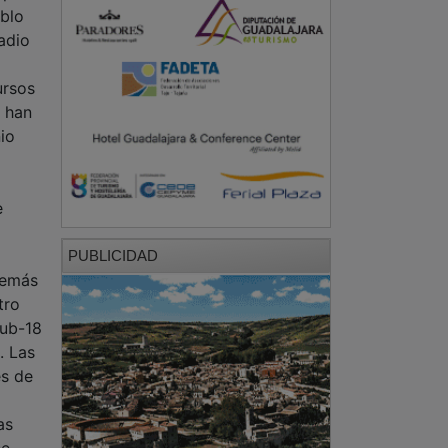
ablo
adio
ursos
 han
io
e
PUBLICIDAD
demás
tro
sub-18
. Las
es de
as
se