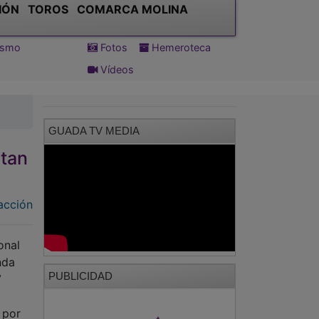
IÓN
TOROS
COMARCA MOLINA
tismo
Fotos
Hemeroteca
Vídeos
GUADA TV MEDIA
etan
acción
onal
nda
PUBLICIDAD
V
 por