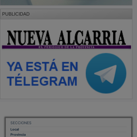
Provincia
Sociedad y Cultura
Región
Deportes
Economía
Opinión
NUEVA ALCARRIA
Quiénes somos
MÁS INFORMACIÓN
Aviso Legal
Política de Privacidad
Politica de Cookies
Mas informacion sobre las cookies
BASES CONCURSO FOTOGRAFÍA LAVANDA
OTROS ENLACES
Sistemas Integrales Cualificados
Entrada Bloggers
Aviso Legal
Configuración de Cookies
Empleo Trabajando.es
Tiempo: 0.092 seg., Memoria Usada: 0.94 MB
Diseño web
Inweb
© 2015 - 2026