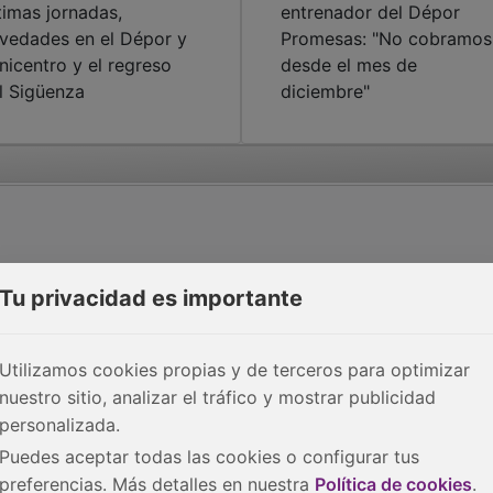
timas jornadas,
entrenador del Dépor
vedades en el Dépor y
Promesas: "No cobramos
nicentro y el regreso
desde el mes de
l Sigüenza
diciembre"
Tu privacidad es importante
Utilizamos cookies propias y de terceros para optimizar
nuestro sitio, analizar el tráfico y mostrar publicidad
personalizada.
Puedes aceptar todas las cookies o configurar tus
preferencias. Más detalles en nuestra
Política de cookies
.