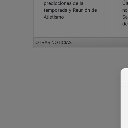
predicciones de la
Úl
temporada y Reunión de
no
Atletismo
Sa
de
OTRAS NOTICIAS