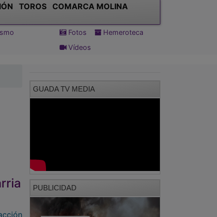
IÓN
TOROS
COMARCA MOLINA
tismo
Fotos
Hemeroteca
Vídeos
GUADA TV MEDIA
rria
PUBLICIDAD
acción