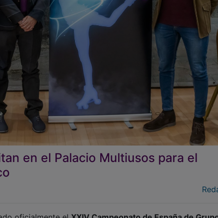
tan en el Palacio Multiusos para el
co
Red
ado oficialmente el
XXIV Campeonato de España de Grup