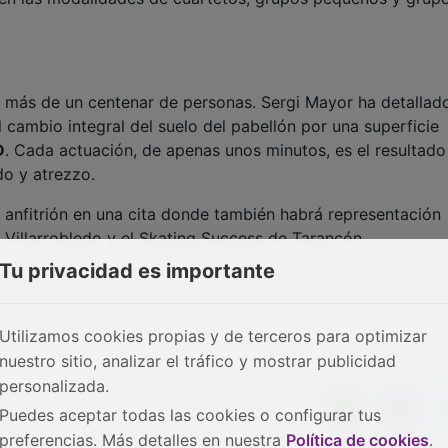
 más de un centenar de personas. Sergi Mayor ha detallad
cambio integral del suelo del pabellón por una superficie
D
. Cada actuación, de apenas unos minutos, es el resultado
do y atrezzo.
anfitrión en una cita donde también habrá representación
 Villarrobledo y el Skating Success de Tarancón.
Tu privacidad es importante
isponibles a través de la web oficial de la Real Federación
es diarios para el sábado o el domingo, así como un abono
Utilizamos cookies propias y de terceros para optimizar
nuestro sitio, analizar el tráfico y mostrar publicidad
personalizada.
Puedes aceptar todas las cookies o configurar tus
preferencias. Más detalles en nuestra
Política de cookies
.