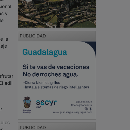
ional.
as y
de
PUBLICIDAD
e la
naje
sfrutar
l edil
e
ñoles
PUBLICIDAD
os