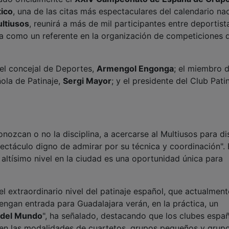
tico
, una de las citas más espectaculares del calendario nac
ultiusos
, reunirá a más de mil participantes entre deportist
eña como un referente en la organización de competiciones 
 el concejal de Deportes,
Armengol Engonga
; el miembro d
ola de Patinaje,
Sergi Mayor
; y el presidente del Club Pati
nozcan o no la disciplina, a acercarse al Multiusos para di
ctáculo digno de admirar por su técnica y coordinación". E
altísimo nivel en la ciudad es una oportunidad única para
l extraordinario nivel del patinaje español, que actualment
tengan entrada para Guadalajara verán, en la práctica, un
del Mundo
", ha señalado, destacando que los clubes espa
s en las modalidades de cuartetos, grupos pequeños y grup