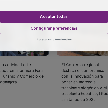
Aceptar todas
Configurar preferencias
Aceptar solo funcionales
an actividad este
El Gobierno regional
bado en la primera Feria
destaca el compromiso
 Turismo y Comercio de
con la innovación para
adalajara
poner en marcha el
trasplante alogénico o el
trasplante hepático, hitos
sanitarios de 2025