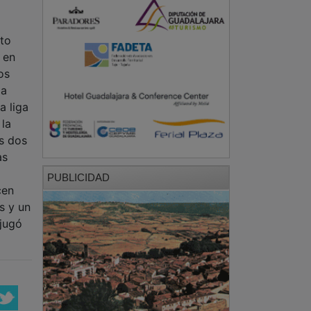
cto
 en
os
la
a liga
 la
os dos
as
PUBLICIDAD
cen
s y un
 jugó