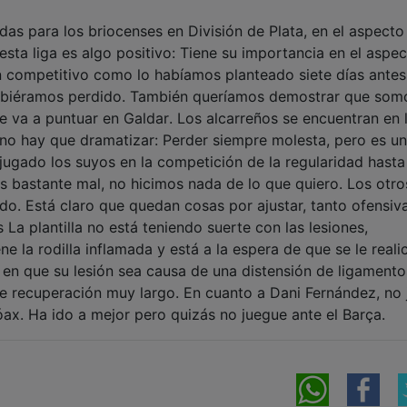
das para los briocenses en División de Plata, en el aspecto
ta liga es algo positivo: Tiene su importancia en el aspe
n competitivo como lo habíamos planteado siete días antes
 hubiéramos perdido. También queríamos demostrar que som
 va a puntuar en Galdar. Los alcarreños se encuentran en 
no hay que dramatizar: Perder siempre molesta, pero es un
 jugado los suyos en la competición de la regularidad hasta
os bastante mal, no hicimos nada de lo que quiero. Los otr
do. Está claro que quedan cosas por ajustar, tanto ofensiv
La plantilla no está teniendo suerte con las lesiones,
e la rodilla inflamada y está a la espera de que se le reali
 en que su lesión sea causa de una distensión de ligamento
de recuperación muy largo. En cuanto a Dani Fernández, no
óax. Ha ido a mejor pero quizás no juegue ante el Barça.