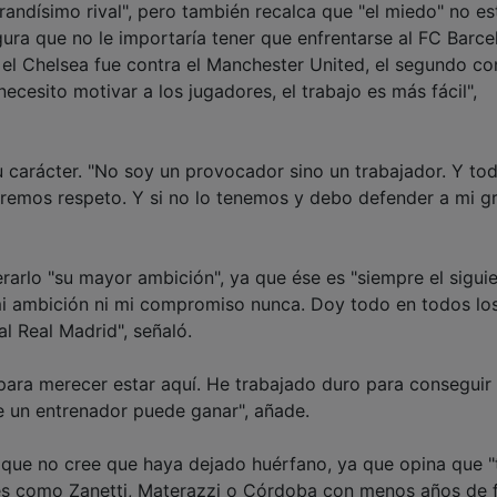
andísimo rival", pero también recalca que "el miedo" no es
egura que no le importaría tener que enfrentarse al FC Barce
n el Chelsea fue contra el Manchester United, el segundo co
necesito motivar a los jugadores, el trabajo es más fácil",
u carácter. "No soy un provocador sino un trabajador. Y to
emos respeto. Y si no lo tenemos y debo defender a mi g
rarlo "su mayor ambición", ya que ése es "siempre el sigui
 mi ambición ni mi compromiso nunca. Doy todo en todos lo
l Real Madrid", señaló.
ara merecer estar aquí. He trabajado duro para conseguir
e un entrenador puede ganar", añade.
l que no cree que haya dejado huérfano, ya que opina que "
es como Zanetti, Materazzi o Córdoba con menos años de 