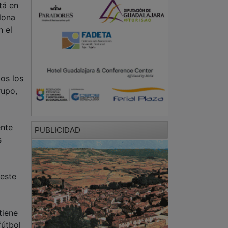
tá en
lona
n el
dos los
rupo,
ente
PUBLICIDAD
s
 este
tiene
fútbol