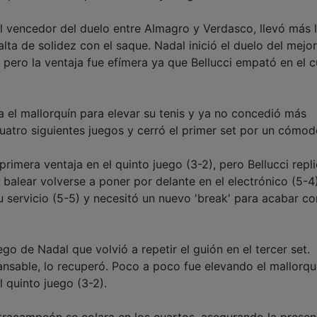
al vencedor del duelo entre Almagro y Verdasco, llevó más 
alta de solidez con el saque. Nadal inició el duelo del mejor
, pero la ventaja fue efímera ya que Bellucci empató en el 
a el mallorquín para elevar su tenis y ya no concedió más
 cuatro siguientes juegos y cerró el primer set por un cómod
rimera ventaja en el quinto juego (3-2), pero Bellucci repl
 balear volverse a poner por delante en el electrónico (5-4)
u servicio (5-5) y necesitó un nuevo 'break' para acabar co
ego de Nadal que volvió a repetir el guión en el tercer set.
ansable, lo recuperó. Poco a poco fue elevando el mallorqu
l quinto juego (3-2).
tetracampeón se colara en los cuartos, asegurando la presen