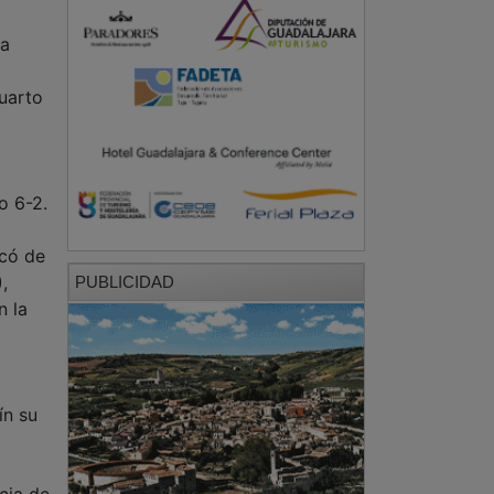
la
cuarto
o 6-2.
icó de
,
PUBLICIDAD
n la
ín su
cia de