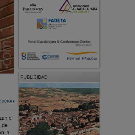
PUBLICIDAD
acción
zan el
6 de
on la