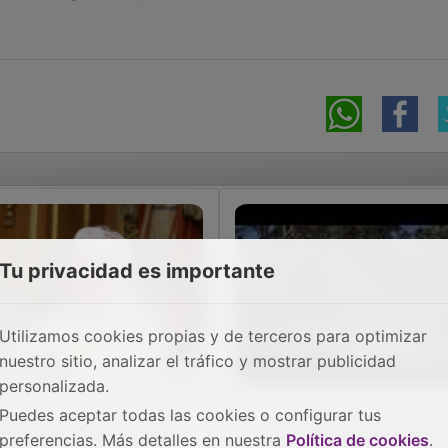
Tu privacidad es importante
Utilizamos cookies propias y de terceros para optimizar
nuestro sitio, analizar el tráfico y mostrar publicidad
personalizada.
Puedes aceptar todas las cookies o configurar tus
 Ayuntamiento participa
El Parque Buero Vallejo d
preferencias. Más detalles en nuestra
Política de cookies
.
 la celebración del 50º
Cabanillas cerrará desde