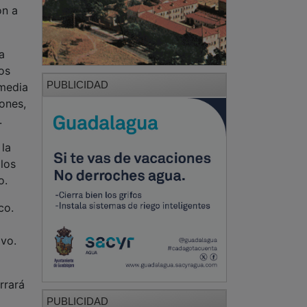
on a
a
os
PUBLICIDAD
 media
ones,
.
 la
los
o.
co.
ivo.
rrará
PUBLICIDAD