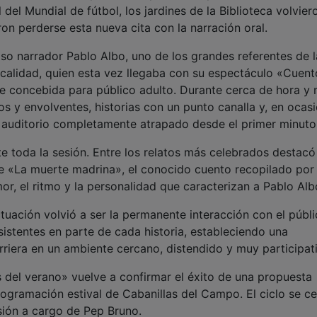
del Mundial de fútbol, los jardines de la Biblioteca volvier
ron perderse esta nueva cita con la narración oral.
ioso narrador Pablo Albo, uno de los grandes referentes de l
localidad, quien esta vez llegaba con su espectáculo «Cuent
te concebida para público adulto. Durante cerca de hora y
s y envolventes, historias con un punto canalla y, en ocasi
l auditorio completamente atrapado desde el primer minuto
e toda la sesión. Entre los relatos más celebrados destacó
 de «La muerte madrina», el conocido cuento recopilado por 
r, el ritmo y la personalidad que caracterizan a Pablo Alb
uación volvió a ser la permanente interacción con el públi
 asistentes en parte de cada historia, estableciendo una
rriera en un ambiente cercano, distendido y muy participat
 del verano» vuelve a confirmar el éxito de una propuesta
ogramación estival de Cabanillas del Campo. El ciclo se ce
esión a cargo de Pep Bruno.