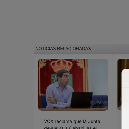
NOTICIAS RELACIONADAS
VOX reclama que la Junta
El
devuelva a Cabanillas el
de