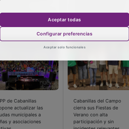
iversario de la
el 4 de agosto por unas
denación del párroco de
obras de rehabilitación
Aceptar todas
banillas
integral
Configurar preferencias
Aceptar solo funcionales
 PP de Cabanillas
Cabanillas del Campo
opone actualizar las
cierra sus Fiestas de
udas municipales a
Verano con alta
ñas y asociaciones
participación y sin
stivas
incidentes relevantes