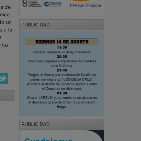
ta de
ámica
do un
PUBLICIDAD
s a la
a
onta
PUBLICIDAD