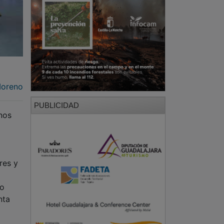
Moreno
PUBLICIDAD
nos
res y
do
nta