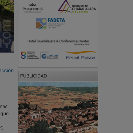
acción
PUBLICIDAD
nes,
 que
e
-2