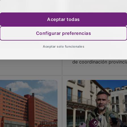
Aceptar todas
 provincia entra en
La Diputación de
Configurar preferencias
iso por lluvias y fuertes
Guadalajara completa su
rmentas este jueves
red de parques de
Aceptar solo funcionales
bomberos en Sacedón y
anuncia un nuevo centro
de coordinación provinci