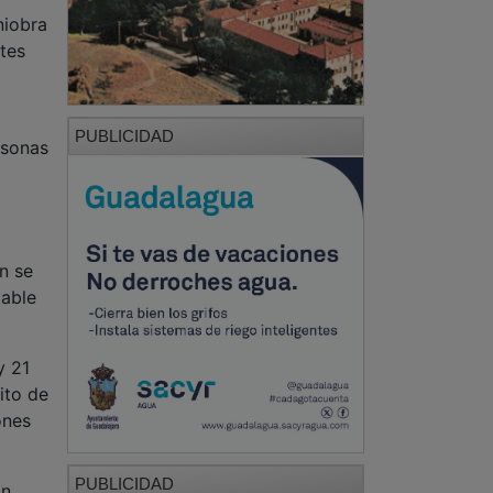
niobra
tes
PUBLICIDAD
rsonas
n se
cable
y 21
ito de
ones
PUBLICIDAD
on