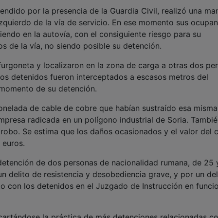
rendido por la presencia de la Guardia Civil, realizó una ma
izquierdo de la vía de servicio. En ese momento sus ocupan
iendo en la autovía, con el consiguiente riesgo para su
ios de la vía, no siendo posible su detención.
furgoneta y localizaron en la zona de carga a otras dos pe
 Los detenidos fueron interceptados a escasos metros del
l momento de su detención.
tonelada de cable de cobre que habían sustraído esa misma
empresa radicada en un polígono industrial de Soria. Tambié
l robo. Se estima que los daños ocasionados y el valor del 
 euros.
a detención de dos personas de nacionalidad rumana, de 25 
 delito de resistencia y desobediencia grave, y por un del
o con los detenidos en el Juzgado de Instrucción en funci
scartándose la práctica de más detenciones relacionadas c