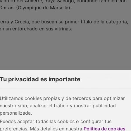
elantero del Auxerre, Yaya Sanogo, contando también con
Omrani (Olympique de Marsella).
erra y Grecia, que buscan su primer título de la categoría,
n un entorchado en sus vitrinas.
ne; Rosenfelder, Sorin, Doucore, Deligni, Omrani, y Sanogo
Tu privacidad es importante
el, Galas; José Gómez, Hervias, Darder, Bernat; Jese Rodr
Utilizamos cookies propias y de terceros para optimizar
nuestro sitio, analizar el tráfico y mostrar publicidad
personalizada.
Puedes aceptar todas las cookies o configurar tus
preferencias. Más detalles en nuestra
Política de cookies
.