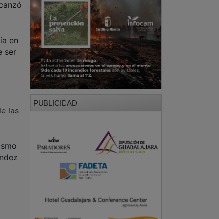
lcanzó
ía en
e ser
PUBLICIDAD
de las
mismo
éndez