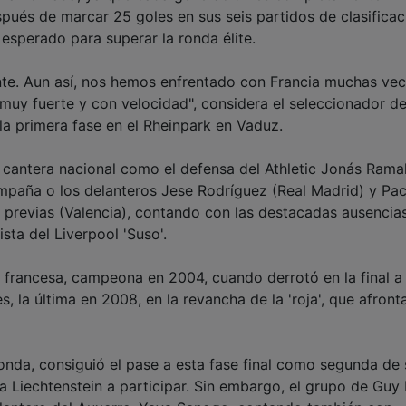
spués de marcar 25 goles en sus seis partidos de clasificac
 esperado para superar la ronda élite.
nte. Aun así, nos hemos enfrentado con Francia muchas vec
muy fuerte y con velocidad", considera el seleccionador d
la primera fase en el Rheinpark en Vaduz.
a cantera nacional como el defensa del Athletic Jonás Ramal
paña o los delanteros Jese Rodríguez (Real Madrid) y Pa
s previas (Valencia), contando con las destacadas ausencia
sta del Liverpool 'Suso'.
n francesa, campeona en 2004, cuando derrotó en la final a
la última en 2008, en la revancha de la 'roja', que afronta
ronda, consiguió el pase a esta fase final como segunda de 
na Liechtenstein a participar. Sin embargo, el grupo de Guy 