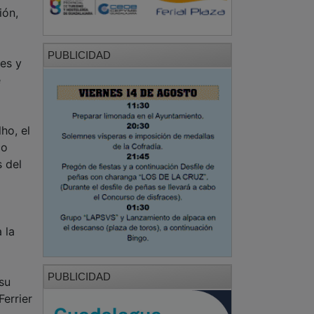
ión,
PUBLICIDAD
es y
e
ho, el
co
s del
 la
PUBLICIDAD
su
Ferrier