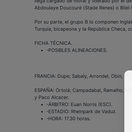
llega cargado de moral y liderado por el d
Abdoulaye Doucouré (Stade Renes) o Bilel 
Por su parte, el grupo B lo componen Inglat
Turquía, bicapeona y la República Checa, co
FICHA TÉCNICA.
-POSIBLES ALINEACIONES.
FRANCIA: Dupe; Sabaly, Arrondel, Obin, Dig
ESPAÑA: Ortolá; Campadabal, Ramalho, Isra
y Paco Alcacer.
-ÁRBITRO: Euan Norris (ESC).
-ESTADIO: Rheinpark de Vaduz.
-HORA: 17.30 horas.