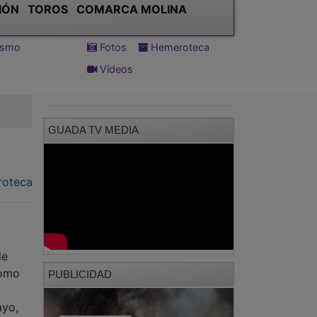
IÓN
TOROS
COMARCA MOLINA
tismo
Fotos
Hemeroteca
Vídeos
GUADA TV MEDIA
oteca
de
como
PUBLICIDAD
ayo,