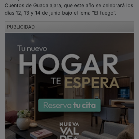
Cuentos de Guadalajara, que este año se celebrará los
días 12, 13 y 14 de junio bajo el lema “El fuego”.
PUBLICIDAD
Precisamente el fuego fue también el hilo conductor
de la edición setera de este año. Una coincidencia
especialmente simbólica teniendo en cuenta que la
tarde terminó marcada por un intenso aguacero que
obligó a trasladar la actividad desde el inicialmente
previsto pórtico de la Iglesia de Nuestra Señora de la
Blanca hasta la nueva sede de la Biblioteca Municipal
de Quer.
PUBLICIDAD