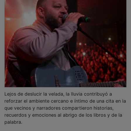
Antes del inicio del maratón se entregaron los premios
del IX Concurso de Carteles del Maratón Viajero. En la
categoría de 3 a 7 años resultó ganadora Elsa Pérez,
con la obra “Fire”; en la modalidad de 8 a 14 años,
Hiperión Jurado obtuvo el premio con “El dragón de
los libros”; y en la categoría de 15 años en adelante,
Patricia Gómez fue reconocida por “Que arda tu
cabeza”. Todos ellos recibieron su diploma
acreditativo, y además un cheque regalo para canjear
por libros. Sus trabajos han quedado expuestos en la
Biblioteca.
PUBLICIDAD