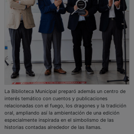
Narrador invitado, Diego G. Reinfeld
Después, fueron los propios vecinos de Quer quienes
comenzaron a tomar la palabra, intercalando sus
narraciones con las historias del narrador invitado,
Diego G. Reinfeld, que puso voz a cuentos africanos,
relatos rusos y narraciones tradicionales vinculadas al
fuego.
Narrador oral de origen canario y habitual de
festivales y encuentros de narración, Reinfeld
reivindicó, en una entrevista previa a la actividad, el
valor de las historias como espacio de encuentro
humano y pausa compartida frente al ritmo acelerado
de la vida cotidiana.
“El fuego nos une. En torno al fuego se contaban