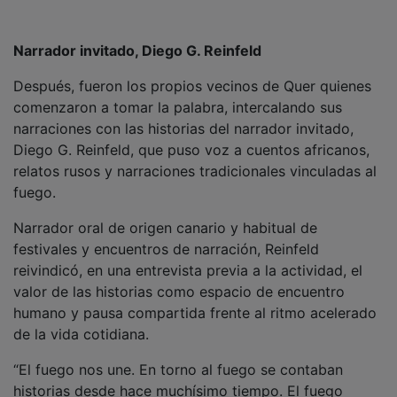
historias desde hace muchísimo tiempo. El fuego
construye y destruye, alimenta y quema”, explicó.
El narrador defendió también la vigencia de la
tradición oral en plena era digital. “Sentarse a
escuchar una historia hace que el tiempo se detenga”,
señaló, reivindicando el cuento como una forma de
vivir otras vidas y compartir emociones
colectivamente.
Reinfeld definió además la narración oral como “un
acto de comunicación vivo”, en el que cada historia
cambia según el momento, el público o el estado
emocional de quien la cuenta. “El cuento no puede
recitarse de memoria sin más. Tiene que atravesarte”,
afirmó.
La cita volvió a poner de manifiesto el valor cultural
del Maratón de los Cuentos de Guadalajara y de sus
extensiones por toda la provincia, como el Maratón