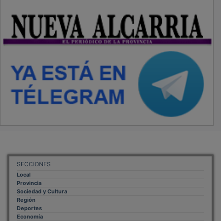
SECCIONES
Local
Provincia
Sociedad y Cultura
Región
Deportes
Economía
Opinión