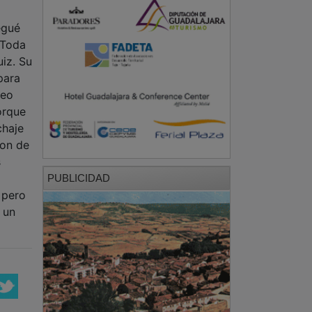
legué
 Toda
iz. Su
para
reo
orque
chaje
son de
s
PUBLICIDAD
 pero
 un