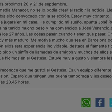
os próximos 20 y 21 de septiembre.
omedia Manacor, no se lo podía creer al recibir la noticia. L
bía sido convocado con la selección. Estoy muy contento.
ma jugaré en mi casa. He cumplido mi sueño, apunta José Ru
ra ha tenido mucho peso y ha convencido a José Venancio 
a los 27 años. Las cosas pasan cuando tienen que pasar. C
oy más maduro. Me motiva mucho que sea en Barcelona p
llos esta experiencia inolvidable, destaca el flamante fi
cibido un sinfín de llamadas de amigos y muchos de ellos 
ue hicimos en el Gestesa. Estuve muy a gusto y siempre le
reconoce que me gustó el Gestesa. Es un equipo diferente
lusión. Espero que tengan una buena temporada y les deseo
s 20.45 horas.