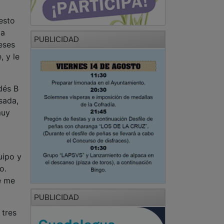
esto
la
PUBLICIDAD
eses
 y le
dés B
sada,
muy
uipo y
o.
e me
PUBLICIDAD
 tres