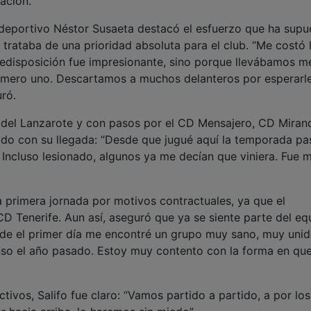
ación.
or deportivo Néstor Susaeta destacó el esfuerzo que ha supu
 trataba de una prioridad absoluta para el club. “Me costó 
 predisposición fue impresionante, sino porque llevábamos m
úmero uno. Descartamos a muchos delanteros por esperarle,
ró.
es del Lanzarote y con pasos por el CD Mensajero, CD Miran
nado con su llegada: “Desde que jugué aquí la temporada pa
 Incluso lesionado, algunos ya me decían que viniera. Fue 
a primera jornada por motivos contractuales, ya que el
D Tenerife. Aun así, aseguró que ya se siente parte del eq
sde el primer día me encontré un grupo muy sano, muy unid
nso el año pasado. Estoy muy contento con la forma en qu
tivos, Salifo fue claro: “Vamos partido a partido, a por los