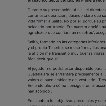
el histórico debut del club en Primera Feder
Durante su presentación oficial, el direct
cerrar esta operación, dejando claro que se
vida firmar a Salifo. No por él, porque su
peleando por traerlo. Era nuestra opción n
agradezco que confiara en nosotros”, asegu
Salifo, formado en las categorías inferior
y el propio Tenerife, se mostró muy ilusio
la afición me transmitió muy buenas vibras.
fácil decir que sí”.
El jugador no podrá estar disponible para l
Guadalajara se enfrentará precisamente al C
valoró el buen ambiente del vestuario: “De
Entiendo ahora cómo consiguieron el asce
han acogido”.
En cuanto a los objetivos personales y colec