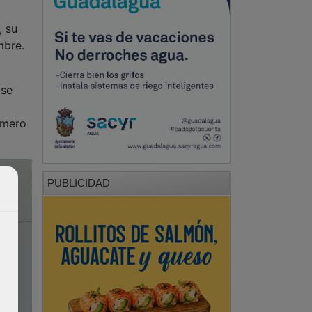
, su
mbre.
 se
imero
PUBLICIDAD