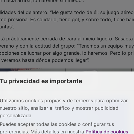
 hacia arriba, lo haremos sin miedo”.
lidades del delantero: “Me gusta todo de él: su juego aéreo
 presiona. Es solidario, tiene gol, y sobre todo, tiene ha
ntas”.
tá prácticamente cerrada de cara al inicio liguero. Susaeta
verano y con la actitud del grupo: “Tenemos un equipo muy
pciones de luchar por algo grande, lo haremos. Pero lo pr
í, veremos hasta dónde podemos llegar”.
Tu privacidad es importante
Utilizamos cookies propias y de terceros para optimizar
nuestro sitio, analizar el tráfico y mostrar publicidad
personalizada.
Puedes aceptar todas las cookies o configurar tus
preferencias. Más detalles en nuestra
Política de cookies
.