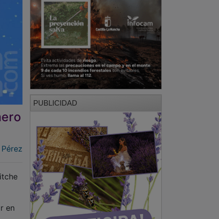
PUBLICIDAD
mero
 Pérez
itche
r en