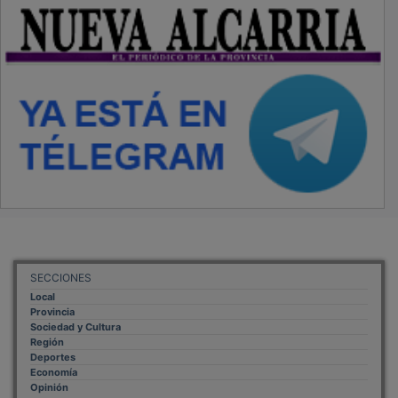
SECCIONES
Local
Provincia
Sociedad y Cultura
Región
Deportes
Economía
Opinión
NUEVA ALCARRIA