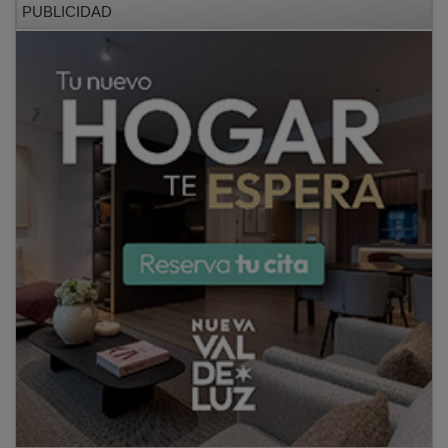
En la segunda semifinal,
Tell Mama Basket Golfitos
también ganó por
60-57
al
Club Baloncesto Amigos
,
en otro duelo vibrante. Amigos arrancó con
seis
minutos sin anotar
, lo que permitió a Golfitos tomar
ventaja inicial de 15-4. Aunque Amigos logró
recuperarse y remontar hasta colocarse
53-54
en el
último cuarto,
Golfitos supo manejar los minutos
decisivos con temple y experiencia
.
PUBLICIDAD