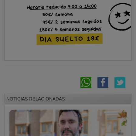
África y la pelotita
Guadalajara destinará cerca de un millón de