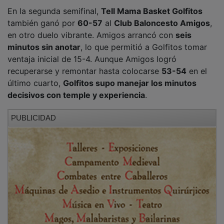
En Tell Mama, Pulido
, con
12 puntos
y un gran trabajo
en la pintura, fue clave, provocando faltas y lanzando
14 tiros libres, además de generando mucho juego
entre pivots.
En el puesto de base
García
, con
17
puntos
, fue fundamental por su lectura de juego y su
capacidad para generar puntos sin acaparar el balón.
Cubillo
, con tres triples en los primeros minutos,
también fue determinante.