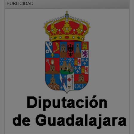
Por parte de
CB Amigos
, destacó
Fran
con
17 puntos
y cinco triples
, y
Cortés
con
12 puntos
.
Nacho
Gutiérrez
protagonizó un último cuarto espectacular
con
11 puntos y tres triples
, que estuvieron a punto
de cambiar el signo del partido. El resultado final deja
abierta una eliminatoria que se resolverá el próximo
fin de semana.
PUBLICIDAD