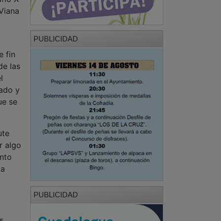
 Viana
PUBLICIDAD
e fin
de las
l
dado y
ue se
ute
r algo
ento
ma
PUBLICIDAD
s