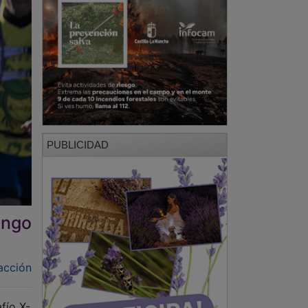
PUBLICIDAD
ingo
acción
fío X-