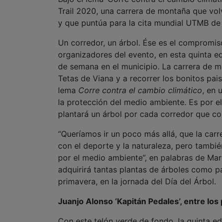
Trail 2020, una carrera de montaña que vol
y que puntúa para la cita mundial UTMB de
Un corredor, un árbol. Ése es el compromis
organizadores del evento, en esta quinta edi
de semana en el municipio. La carrera de m
Tetas de Viana y a recorrer los bonitos pai
lema
Corre contra el cambio climático
, en 
la protección del medio ambiente. Es por e
plantará un árbol por cada corredor que com
“Queríamos ir un poco más allá, que la carr
con el deporte y la naturaleza, pero tambié
por el medio ambiente”, en palabras de Mar
adquirirá tantas plantas de árboles como par
primavera, en la jornada del Día del Árbol.
Juanjo Alonso ‘Kapitán Pedales’, entre los
Con este telón
verde
de fondo, la quinta ed