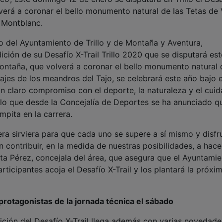
verá a coronar el bello monumento natural de las Tetas de
 Montblanc.
o del Ayuntamiento de Trillo y de Montaña y Aventura,
ción de su Desafío X-Trail Trillo 2020 que se disputará est
ontaña, que volverá a coronar el bello monumento natural 
sajes de los meandros del Tajo, se celebrará este año bajo e
un claro compromiso con el deporte, la naturaleza y el cui
llo que desde la Concejalía de Deportes se ha anunciado q
pita en la carrera.
era sirviera para que cada uno se supere a sí mismo y disfr
n contribuir, en la medida de nuestras posibilidades, a hace
ta Pérez, concejala del área, que asegura que el Ayuntami
ticipantes acoja el Desafío X-Trail y los plantará la próxi
 protagonistas de la jornada técnica el sábado
ición del Desafío X-Trail llega además con varias novedade