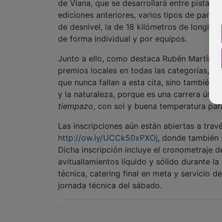
de Viana, que se desarrollará entre pistas f
ediciones anteriores, varios tipos de parti
de desnivel, la de 18 kilómetros de longitu
de forma individual y por equipos.
Junto a ello, como destaca Rubén Martínez
premios locales en todas las categorías, p
que nunca fallan a esta cita, sino también 
y la naturaleza, porque es una carrera única
tiempazo
, con sol y buena temperatura para
Las inscripciones aún están abiertas a trav
http://ow.ly/UCCk50xPXOj
, donde también 
Dicha inscripción incluye el cronometraje d
avituallamientos líquido y sólido durante la
técnica, catering final en meta y servicio de
jornada técnica del sábado.