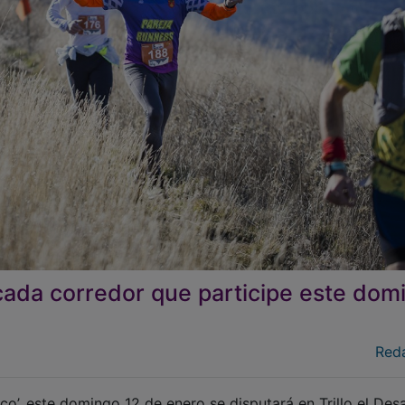
r cada corredor que participe este dom
Red
co’, este domingo 12 de enero se disputará en Trillo el Desa