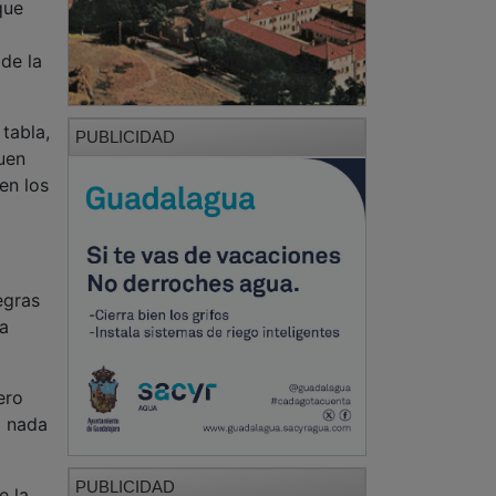
que
 de la
tabla,
PUBLICIDAD
uen
en los
egras
 a
ero
ó nada
PUBLICIDAD
e la