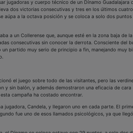
nsar jugadoras y cuerpo técnico de un Dínamo Guadalajara 
leva dos victorias consecutivas y tres en los últimos cuatro
 se aúpa a la octava posición y se coloca a solo dos puntos
taba a un Collerense que, aunque esté en la zona baja de la 
nadas consecutivas sin conocer la derrota. Consciente del b
 un partido muy serio de principio a fin, manejando muy bi
o.
onó el juego sobre todo de las visitantes, pero las verdin
n y sin balón, y además demostraron una eficacia de cara
de esta campaña ha costado encontrar.
a jugadora, Candela, y llegaron uno en cada parte. El prim
segundo fue uno de esos llamados psicológicos, ya que lleg
da, el Dínamo se coloca octavo con 29 puntos, a solo dos d