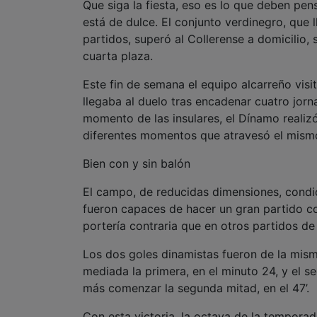
Que siga la fiesta, eso es lo que deben pe
está de dulce. El conjunto verdinegro, que l
partidos, superó al Collerense a domicilio,
cuarta plaza.
Este fin de semana el equipo alcarreño visi
llegaba al duelo tras encadenar cuatro jor
momento de las insulares, el Dínamo realizó
diferentes momentos que atravesó el mism
Bien con y sin balón
El campo, de reducidas dimensiones, condici
fueron capaces de hacer un gran partido co
portería contraria que en otros partidos 
Los dos goles dinamistas fueron de la mism
mediada la primera, en el minuto 24, y el 
más comenzar la segunda mitad, en el 47’.
Con esta victoria, la octava de la tempora