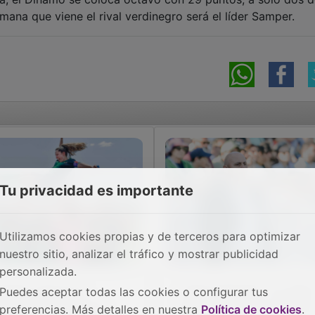
emana que viene el rival verdinegro será el líder Samper.
Tu privacidad es importante
Utilizamos cookies propias y de terceros para optimizar
nuestro sitio, analizar el tráfico y mostrar publicidad
personalizada.
pate cruel en la
Juanvi Peinado: "Lo únic
Puedes aceptar todas las cookies o configurar tus
spedida del Dínamo
que nos vale son los tres
preferencias. Más detalles en nuestra
Política de cookies
.