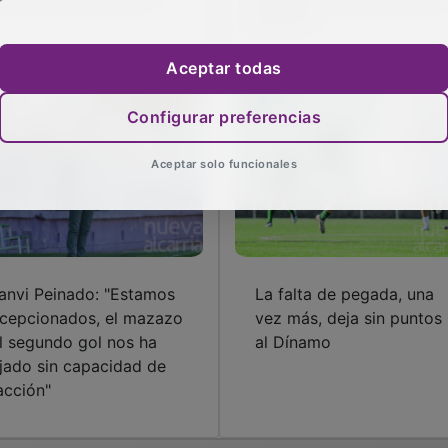
puntos"
Aceptar todas
Configurar preferencias
Aceptar solo funcionales
anvi Peinado: "Estamos
La falta de pegada, una
cepcionados, el mazazo
vez más, deja sin puntos
l segundo gol nos ha
al Dínamo
jado sin capacidad de
acción"