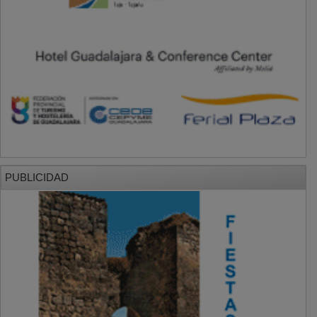
PUBLICIDAD
SECCIONES
Local
Provincia
Sociedad y Cultura
Región
Deportes
Economía
Opinión
NUEVA ALCARRIA
Quiénes somos
MÁS INFORMACIÓN
Aviso Legal
Política de Privacidad
Politica de Cookies
Mas informacion sobre las cookies
BASES CONCURSO FOTOGRAFÍA LAVANDA