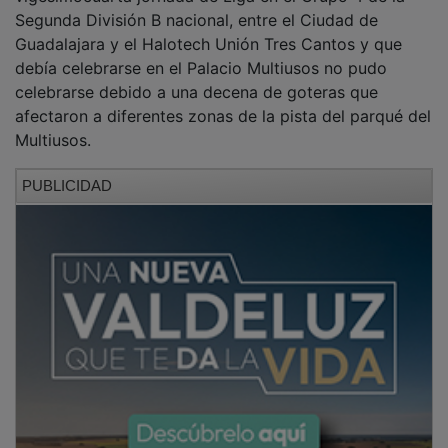
Guadalajara y el Halotech Unión Tres Cantos y que
debía celebrarse en el Palacio Multiusos no pudo
celebrarse debido a una decena de goteras que
afectaron a diferentes zonas de la pista del parqué del
Multiusos.
PUBLICIDAD
"Un peligro para la integridad física de los jugadores"
Según relatan los árbitros en el acta federativa:
"En la
revisión inicial de la cancha de juego se advierten
varias zonas con agua debido a goteras. El delegado
local nos indica que suele pasar cuando llueve y en
otros partidos se ponen personas en las bandas para
secar. Se realiza el calentamiento con toallas en las
áreas afectadas. Al finalizar el calentamiento se seca
la cancha y se deja sin toallas.
PUBLICIDAD