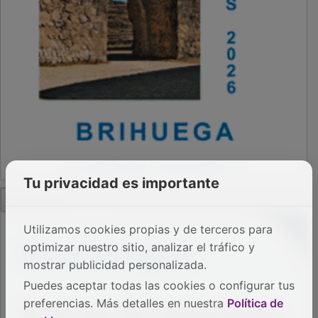
OTROS ENLACES
Sistemas Integrales Cualificados
Entrada Bloggers
Aviso Legal
Configuración de Cookies
Empleo Trabajando.es
Tiempo: 0.2731 seg., Memoria Usada: 0.94 MB
Diseño web
Inweb
© 2015 - 2026
Volver arriba
Tu privacidad es importante
Utilizamos cookies propias y de terceros para
optimizar nuestro sitio, analizar el tráfico y
mostrar publicidad personalizada.
Puedes aceptar todas las cookies o configurar tus
preferencias. Más detalles en nuestra
Política de