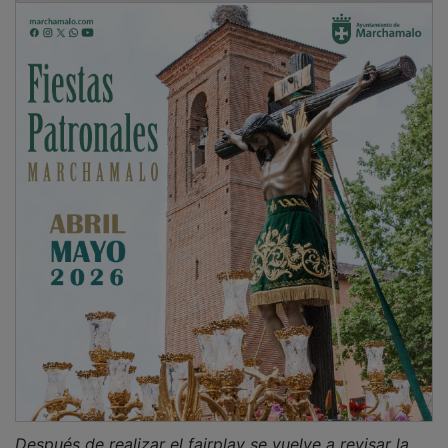
indicando que "nosotros estábamos en un buen
momento después de ganar al Moral en la última
jornada, también en casa, y una buena semana de
entrenamientos y el Tres Cantos venía de ganar al
Móstoles, que era primero, pero no han querido jugar
y los árbitros han decidido suspenderlo para que los
jugadores no corrieran riesgos. Ahora nos tendremos
que poner de acuerdo los dos equipos durante la
semana para acordar una nueva fecha de celebración".
PUBLICIDAD
NOTICIAS RELACIONADAS