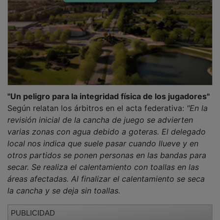
Después de realizar el fairplay se vuelve a revisar la
pista evidenciando que las goteras son constantes y
en zonas de juego. Se da un plazo de 10 minutos para
ver si remite el agua.
Al finalizar este plazo se constata que las goteras
persisten, habiendo 6 zonas dentro del campo y 4
zonas en la banda contraria a banquillos a menos de
un metro de la linea. Se suspende el partido antes de
comenzar a las 17:20 h debido al número existente de
goteras ya que supone un peligro para la integridad
física de los jugadores y árbitros (suspendido sin
comenzar)".
PUBLICIDAD
"Estábamos en un buen momento"
Por su parte, el entrenador del Ciudad de Guadalajara,
Rodrigo Cubero, ha valorado esta suspensión,