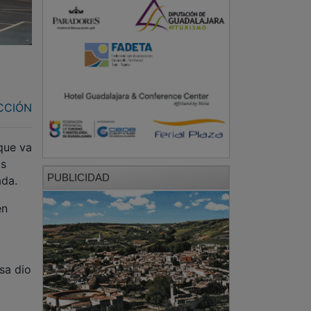
CCIÓN
 que va
os
PUBLICIDAD
ada.
en
sa dio