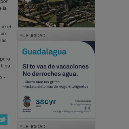
 por
e la
fue el
 un
PUBLICIDAD
las
 pero
 Liga.
o -
PUBLICIDAD