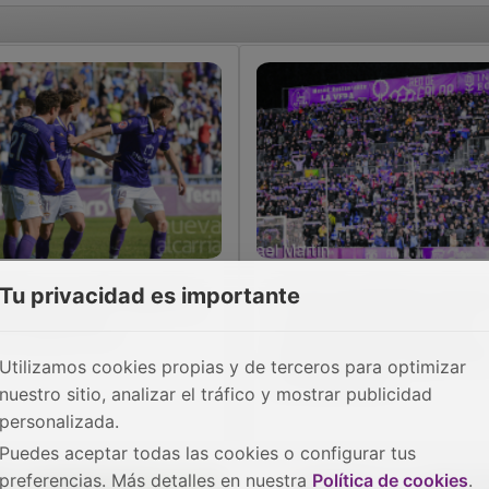
Tu privacidad es importante
 Dépor ya está pagando
El CD Guadalajara alcanz
sus jugadores
un principio de acuerdo
para su venta y garantiza
Utilizamos cookies propias y de terceros para optimizar
la estabilidad
nuestro sitio, analizar el tráfico y mostrar publicidad
personalizada.
Puedes aceptar todas las cookies o configurar tus
preferencias. Más detalles en nuestra
Política de cookies
.