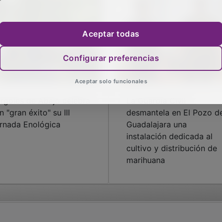
Aceptar todas
Configurar preferencias
Aceptar solo funcionales
rgoles de Abajo celebra
La Guardia Civil
n "gran éxito" su III
desmantela en El Pozo d
rnada Enológica
Guadalajara una
instalación dedicada al
cultivo y distribución de
marihuana