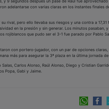
lpe, y 9 segundos después un pase de Raúl fue aprovechado
eron adelantarse con varias claras en los instantes finales d
su rival, pero ello llevaba sus riesgos y una contra a 17,31 
esividad en la presión y sin generar. Los minutos pasaban, y
 los rojiblancos que pudo ser el 3-1 fue parado por Pablo Sa
entaron con portero-jugador, con un par de opciones claras,
mana más para asegurar la 3ª plaza en la última jornada de
 Salas, Carlos Alonso, Raúl Alonso, Diego y Cristian Garrid
rcos Popa, Gabi y Jaime.