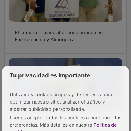
instalación de videocámaras para reforzar la
seguridad y el control del tráfico
Tu privacidad es importante
Controlado un incendio forestal en Brihuega
Utilizamos cookies propias y de terceros para
optimizar nuestro sitio, analizar el tráfico y
mostrar publicidad personalizada.
OTRAS NOTICIAS
Puedes aceptar todas las cookies o configurar tus
preferencias. Más detalles en nuestra
Política de