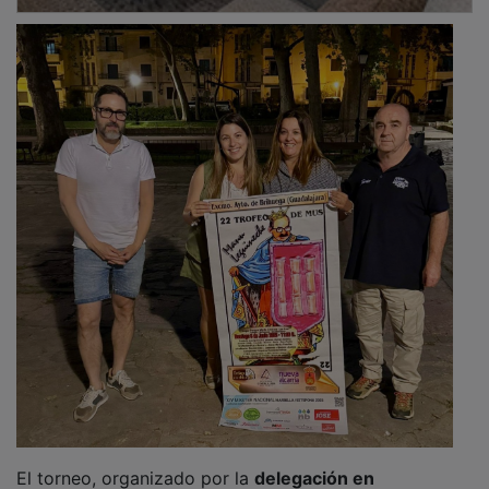
El torneo, organizado por la
delegación en
Guadalajara de la Asociación Española de Mus
, contó
con la colaboración del
Ayuntamiento de Brihuega
, la
Diputación Provincial
y el periódico
Nueva Alcarria
.
Se disputó en el
Parque de María Cristina
, con la
participación de
41 parejas
inscritas que comenzaron
a competir desde las 11 de la mañana.
PUBLICIDAD