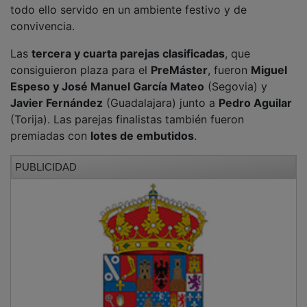
La jornada se prolongó hasta la
medianoche del
domingo
, y contó con la presencia del alcalde de
Brihuega,
Luis Viejo
, así como de los representantes
de
Órdago a la Chica
,
Javier Fernández
y
Marcos
Cano
, quienes participaron en la entrega de premios.
PUBLICIDAD