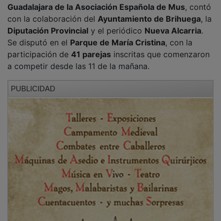
Este trofeo es uno de los más veteranos de la
provincia y fue impulsado por el propio Manu
Leguineche hace décadas en
Cañizar
. Desde
entonces, y salvo contadas interrupciones, se ha
celebrado de forma ininterrumpida, atrayendo cada
año a numerosos aficionados a este tradicional juego
de cartas.
PUBLICIDAD