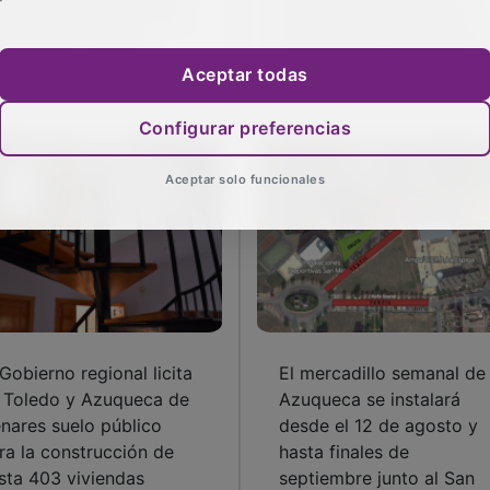
scina de verano en los
criminal por tres robos
ernes a la Luna de
con sumisión química en
uqueca
Azuqueca
Aceptar todas
Configurar preferencias
Aceptar solo funcionales
 Gobierno regional licita
El mercadillo semanal de
 Toledo y Azuqueca de
Azuqueca se instalará
nares suelo público
desde el 12 de agosto y
ra la construcción de
hasta finales de
sta 403 viviendas
septiembre junto al San