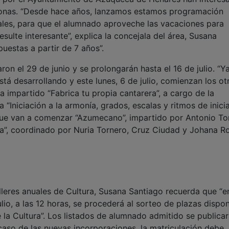
rsonas. “Desde hace años, lanzamos estamos programación
uales, para que el alumnado aproveche las vacaciones para
sulte interesante”, explica la concejala del área, Susana
uestas a partir de 7 años”.
on el 29 de junio y se prolongarán hasta el 16 de julio. “Y
tá desarrollando y este lunes, 6 de julio, comienzan los ot
ha impartido “Fabrica tu propia cantarera”, a cargo de la
a “Iniciación a la armonía, grados, escalas y ritmos de inicia
que van a comenzar “Azumecano”, impartido por Antonio T
ia”, coordinado por Nuria Tornero, Cruz Ciudad y Johana R
leres anuales de Cultura, Susana Santiago recuerda que “en
ulio, a las 12 horas, se procederá al sorteo de plazas dispon
e la Cultura”. Los listados de alumnado admitido se publicar
l caso de las nuevas incorporaciones, la matriculación debe