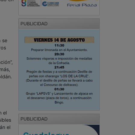
PUBLICIDAD
a se
ros
ción”,
omás,
oldán.
 el
PUBLICIDAD
ibles
án el