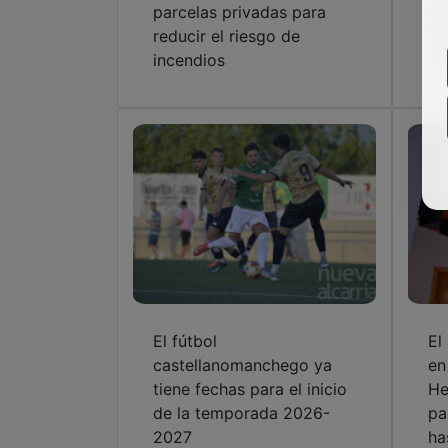
parcelas privadas para
pi
reducir el riesgo de
Vi
incendios
Az
El fútbol
El
castellanomanchego ya
en
tiene fechas para el inicio
He
de la temporada 2026-
pa
2027
ha