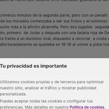
 primeros minutos de la segunda parte, pero con un penalti
 de los morados comenzaba a dar sus frutos y el luminoso 
ucho más a la afición alcarreña. Pero dos jugadas seguida
ón, primero de Jodar y después con una tarjeta roja de D
a frente a un durísimo rival, dispuesto a recortar a costa 
afortunadamente se quedaba en 18-16 al volver a pista to
an apretando, pues Antequera seguía mostrando un gran pod
Tu privacidad es importante
raba poner el empate 19-19 en el 43:18 con un penalti que
que obligaba a Guadalajara a volver a empezar su trabajo 
Utilizamos cookies propias y de terceros para optimizar
 tridente Llorens-Dorado-Catalina, muy acertado este últi
nuestro sitio, analizar el tráfico y mostrar publicidad
l contraataque rápido, hasta que, en el minuto 49:00, Juan 
personalizada.
rono para dar instrucciones específicas a sus jugadores e
Puedes aceptar todas las cookies o configurar tus
nos rumbo al final del encuentro.
preferencias. Más detalles en nuestra
Política de cookies
.