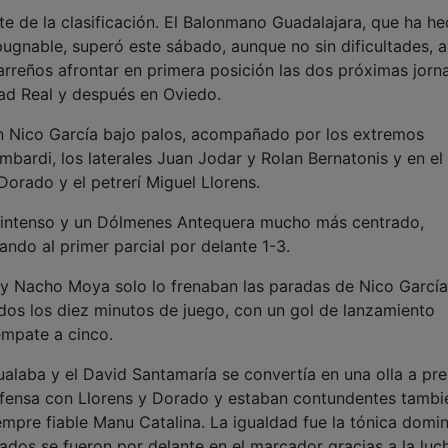
te de la clasificación. El Balonmano Guadalajara, que ha h
ugnable, superó este sábado, aunque no sin dificultades, a
carreños afrontar en primera posición las dos próximas jorn
dad Real y después en Oviedo.
on Nico García bajo palos, acompañado por los extremos
mbardi, los laterales Juan Jodar y Rolan Bernatonis y en el
orado y el petrerí Miguel Llorens.
 intenso y un Dólmenes Antequera mucho más centrado,
ando al primer parcial por delante 1-3.
 y Nacho Moya solo lo frenaban las paradas de Nico García
os los diez minutos de juego, con un gol de lanzamiento
empate a cinco.
gualaba y el David Santamaría se convertía en una olla a pr
efensa con Llorens y Dorado y estaban contundentes tambi
empre fiable Manu Catalina. La igualdad fue la tónica domi
dos se fueron por delante en el marcador gracias a la luc