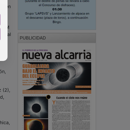
mo en
 su
r
el BM
da, al
PUBLICIDAD
ón,
 (2),
d,
hica,