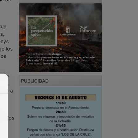
del
s,
enys
de los
dos
erío
PUBLICIDAD
poco a
mo
Carlos