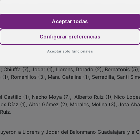
afloja entre dos potentísimos conjuntos, tanto en ataque co
 mucho daño desde el extremo derecho de Guadalajara y por
Aceptar todas
o desde el central y, como antaño, la moneda podría habe
os habrían sido merecedores de ello, pero finalmente era 
Configurar preferencias
e afición, se llevaba finalmente los dos puntos de la jorna
Aceptar solo funcionales
iuffa (7), Jodar (1), Llorens, Dorado (2), Bernatonis (5),
s (1), Romanillos (3), Manu Catalina (1), Serradilla, Santi Sim
astillo (1), Nacho Moya (7), Alberto Ruiz (1), Nico López
Alex Díaz (1), Aitor Gómez (2), Morales, Molina (3), Jota Aba
Ruiz.
cluyeron a Llorens y Jodar del Balonmano Guadalajara y a C