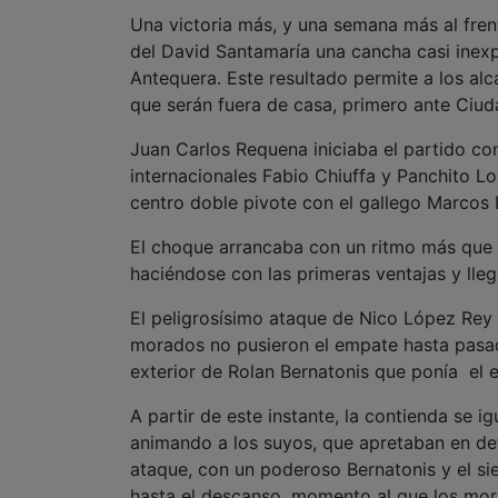
Una victoria más, y una semana más al fren
del David Santamaría una cancha casi inexp
Antequera. Este resultado permite a los al
que serán fuera de casa, primero ante Ciu
Juan Carlos Requena iniciaba el partido c
internacionales Fabio Chiuffa y Panchito Lo
centro doble pivote con el gallego Marcos D
El choque arrancaba con un ritmo más que
haciéndose con las primeras ventajas y lleg
El peligrosísimo ataque de Nico López Rey
morados no pusieron el empate hasta pasad
exterior de Rolan Bernatonis que ponía el 
A partir de este instante, la contienda se i
animando a los suyos, que apretaban en d
ataque, con un poderoso Bernatonis y el si
hasta el descanso, momento al que los mora