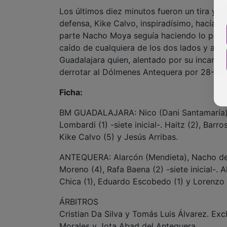
Los últimos diez minutos fueron un tira y 
defensa, Kike Calvo, inspiradísimo, hacía
parte Nacho Moya seguía haciendo lo propi
caído de cualquiera de los dos lados y amb
Guadalajara quien, alentado por su incansabl
derrotar al Dólmenes Antequera por 28-25.
Ficha:
BM GUADALAJARA: Nico (Dani Santamaría); Ch
Lombardi (1) -siete inicial-. Haitz (2), Barro
Kike Calvo (5) y Jesús Arribas.
ANTEQUERA: Alarcón (Mendieta), Nacho del C
Moreno (4), Rafa Baena (2) -siete inicial-. 
Chica (1), Eduardo Escobedo (1) y Lorenzo 
ÁRBITROS
Cristian Da Silva y Tomás Luis Álvarez. Ex
Morales y Jota Abad del Antequera.