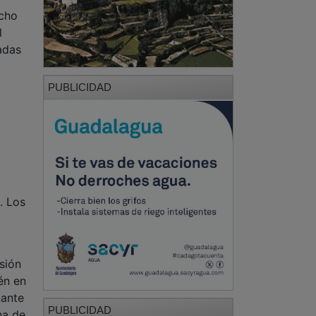
echo
l
adas
PUBLICIDAD
. Los
esión
én en
nante
PUBLICIDAD
ha de