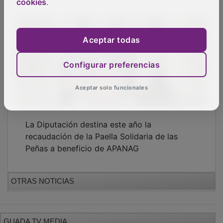
cookies
.
Aceptar todas
Configurar preferencias
Aceptar solo funcionales
La Diputación destina este año la
recaudación de la Paella Solidaria de las
Peñas a beneficio de APANAG
OTRAS NOTICIAS
GUADA TV MEDIA