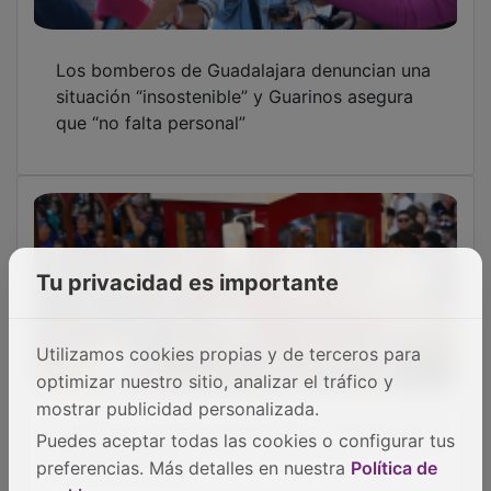
Los bomberos de Guadalajara denuncian una
situación “insostenible” y Guarinos asegura
que “no falta personal”
Tu privacidad es importante
Utilizamos cookies propias y de terceros para
optimizar nuestro sitio, analizar el tráfico y
mostrar publicidad personalizada.
La difícil convivencia de peñas y vecinos con
Puedes aceptar todas las cookies o configurar tus
las talanqueras
preferencias. Más detalles en nuestra
Política de