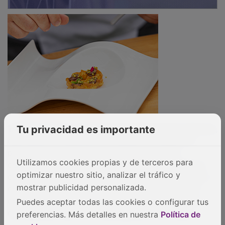
También ofrece un menú degustación llamado Mancha,
Tu privacidad es importante
que incluye un aperitivo, un entrante, un plato de
pescado y otro de carne y postre; y un menú
degustación llamado Martina, con cuatro aperitivos,
Utilizamos cookies propias y de terceros para
dos entrantes, un plato de carne y otro de pescado y
optimizar nuestro sitio, analizar el tráfico y
dos postres. Finalmente, La Martina tiene un menú
mostrar publicidad personalizada.
especial con primer y segundo plato, y postre que
Puedes aceptar todas las cookies o configurar tus
está pensado para los más pequeños de la casa.
preferencias. Más detalles en nuestra
Política de